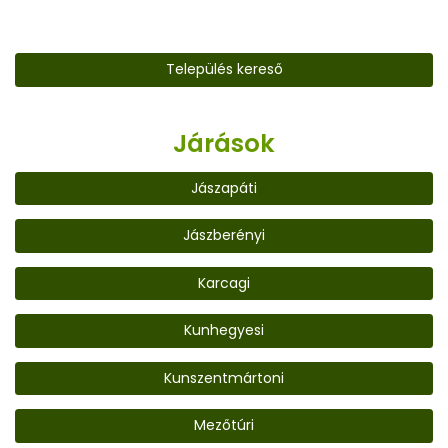
Település kereső
Járások
Jászapáti
Jászberényi
Karcagi
Kunhegyesi
Kunszentmártoni
Mezőtúri