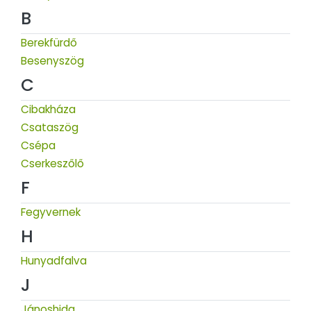
B
Berekfürdő
Besenyszög
C
Cibakháza
Csataszög
Csépa
Cserkeszőlő
F
Fegyvernek
H
Hunyadfalva
J
Jánoshida