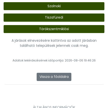
Szolnoki
Tiszafüredi
Törökszentmiklósi
A járások elnevezésére kattintva az adott járásban
található települések jelennek csak meg.
Adatok lekérdezésének időpontja: 2026-08-06 19:46:26
Vissza a főoldalra
ÁLTALÁNOS INFORMÁCIÓK