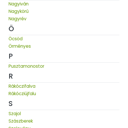
Nagyiván
Nagykörű
Nagyrév
Ö
Öcsöd
Örményes
P
Pusztamonostor
R
Rákóczifalva
Rákócziújfalu
S
Szajol
Szászberek