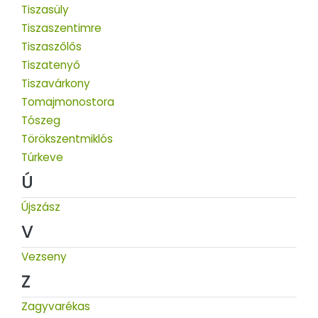
Tiszasüly
Tiszaszentimre
Tiszaszőlős
Tiszatenyő
Tiszavárkony
Tomajmonostora
Tószeg
Törökszentmiklós
Túrkeve
Ú
Újszász
V
Vezseny
Z
Zagyvarékas