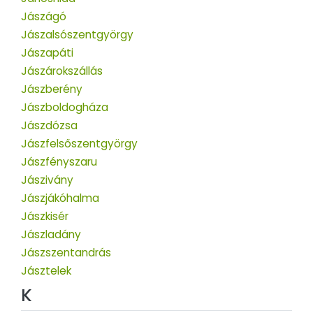
Jászágó
Jászalsószentgyörgy
Jászapáti
Jászárokszállás
Jászberény
Jászboldogháza
Jászdózsa
Jászfelsőszentgyörgy
Jászfényszaru
Jászivány
Jászjákóhalma
Jászkisér
Jászladány
Jászszentandrás
Jásztelek
K