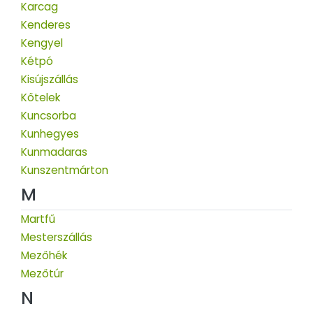
Karcag
Kenderes
Kengyel
Kétpó
Kisújszállás
Kőtelek
Kuncsorba
Kunhegyes
Kunmadaras
Kunszentmárton
M
Martfű
Mesterszállás
Mezőhék
Mezőtúr
N