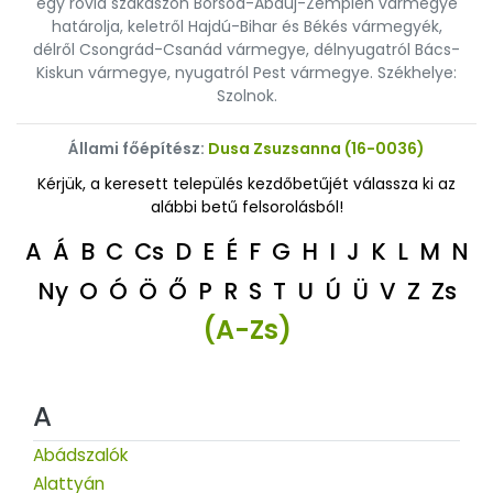
egy rövid szakaszon Borsod-Abaúj-Zemplén vármegye
határolja, keletről Hajdú-Bihar és Békés vármegyék,
délről Csongrád-Csanád vármegye, délnyugatról Bács-
Kiskun vármegye, nyugatról Pest vármegye. Székhelye:
Szolnok.
Állami főépítész:
Dusa Zsuzsanna (16-0036)
Kérjük, a keresett település kezdőbetűjét válassza ki az
alábbi betű felsorolásból!
A
Á
B
C
Cs
D
E
É
F
G
H
I
J
K
L
M
N
Ny
O
Ó
Ö
Ő
P
R
S
T
U
Ú
Ü
V
Z
Zs
(A-Zs)
A
Abádszalók
Alattyán