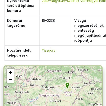
Nyilvántartó
Jász-Nagykun-Szolnok Vármegyei Épí
területi építész
kamara
Kamarai
16-0238
Vizsga
tagszáma
megszerzésének,
mentesség
megállapításána
időpontja
Hozzárendelt
Tiszaörs
települések
+
−