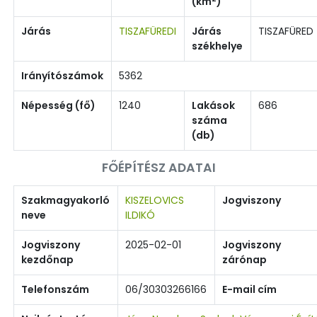
(km
)
Járás
TISZAFÜREDI
Járás
TISZAFÜRED
székhelye
Irányítószámok
5362
Népesség (fő)
1240
Lakások
686
száma
(db)
FŐÉPÍTÉSZ ADATAI
Szakmagyakorló
KISZELOVICS
Jogviszony
neve
ILDIKÓ
Jogviszony
2025-02-01
Jogviszony
kezdőnap
zárónap
Telefonszám
06/30303266166
E-mail cím