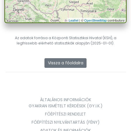
Leaflet
| ©
OpenStreetMap
contributors
Az adatok forrása a Központi Statisztikai Hivatal (KSH), a
legfrissebb elérhető statisztikák alapján (2025-01-01).
Vissza a főoldalra
ÁLTALÁNOS INFORMÁCIÓK
GYAKRAN ISMÉTELT KÉRDÉSEK (GY.I.K.)
FŐÉPÍTÉSZI RENDELET
FŐÉPÍTÉSZI NYILVÁNTARTÁS (FÉNY)
ADATOK ÉS INFORMÁCIÓK