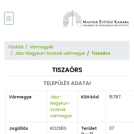
Főoldal
Vármegyék
Jász-Nagykun-Szolnok vármegye
Tiszaörs
TISZAÖRS
TELEPÜLÉS ADATAI
Vármegye
Jász-
KSH kód
15787
Nagykun-
Szolnok
vármegye
Jogállás
KÖZSÉG
Terület
37
2