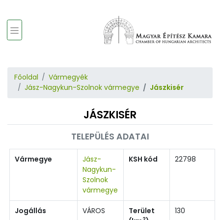
Főoldal
Vármegyék
Jász-Nagykun-Szolnok vármegye
Jászkisér
JÁSZKISÉR
TELEPÜLÉS ADATAI
Vármegye
Jász-
KSH kód
22798
Nagykun-
Szolnok
vármegye
Jogállás
VÁROS
Terület
130
2