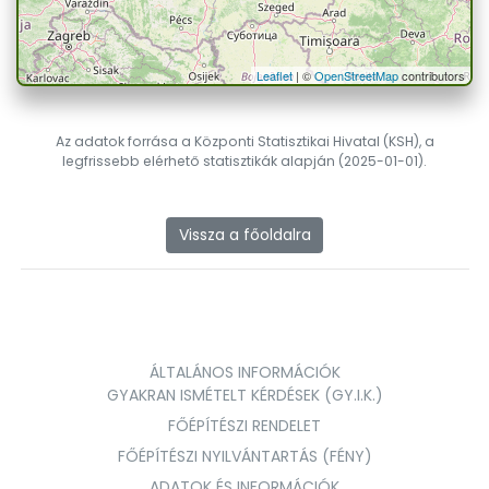
Leaflet
| ©
OpenStreetMap
contributors
Az adatok forrása a Központi Statisztikai Hivatal (KSH), a
legfrissebb elérhető statisztikák alapján (2025-01-01).
Vissza a főoldalra
ÁLTALÁNOS INFORMÁCIÓK
GYAKRAN ISMÉTELT KÉRDÉSEK (GY.I.K.)
FŐÉPÍTÉSZI RENDELET
FŐÉPÍTÉSZI NYILVÁNTARTÁS (FÉNY)
ADATOK ÉS INFORMÁCIÓK