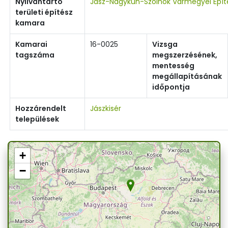
Nyilvántartó
Jász-Nagykun-Szolnok Vármegyei Épí
területi építész
kamara
Kamarai
16-0025
Vizsga
tagszáma
megszerzésének,
mentesség
megállapításának
időpontja
Hozzárendelt
Jászkisér
települések
+
−