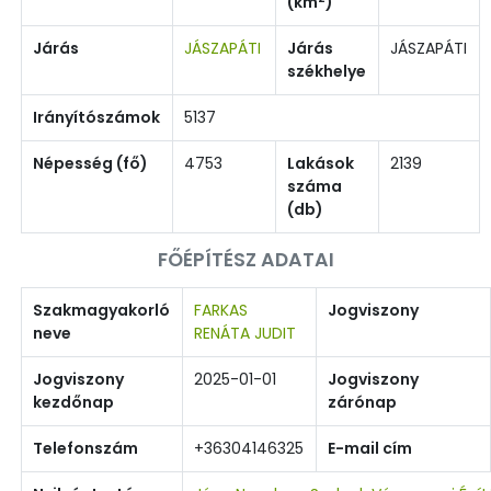
(km
)
Járás
JÁSZAPÁTI
Járás
JÁSZAPÁTI
székhelye
Irányítószámok
5137
Népesség (fő)
4753
Lakások
2139
száma
(db)
FŐÉPÍTÉSZ ADATAI
Szakmagyakorló
FARKAS
Jogviszony
neve
RENÁTA JUDIT
Jogviszony
2025-01-01
Jogviszony
kezdőnap
zárónap
Telefonszám
+36304146325
E-mail cím