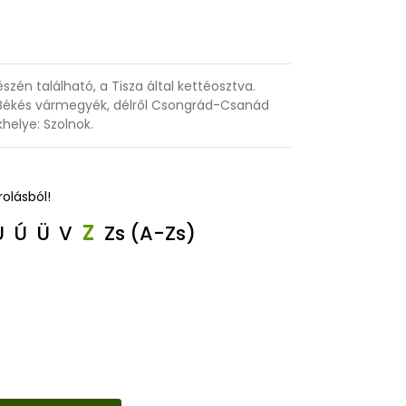
n található, a Tisza által kettéosztva.
s Békés vármegyék, délről Csongrád-Csanád
elye: Szolnok.
rolásból!
Z
U
Ú
Ü
V
Zs
(A-Zs)