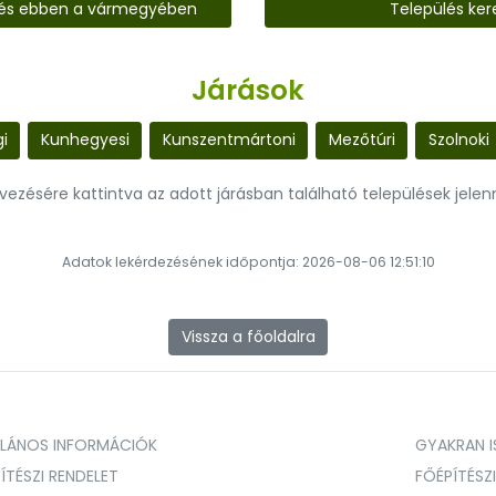
lés ebben a vármegyében
Település ker
Járások
i
Kunhegyesi
Kunszentmártoni
Mezőtúri
Szolnoki
evezésére kattintva az adott járásban található települések jele
Adatok lekérdezésének időpontja: 2026-08-06 12:51:10
Vissza a főoldalra
ALÁNOS INFORMÁCIÓK
GYAKRAN IS
ÍTÉSZI RENDELET
FŐÉPÍTÉSZ