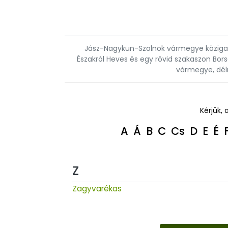
Jász-Nagykun-Szolnok vármegye közigazg
Északról Heves és egy rövid szakaszon Bo
vármegye, dél
Kérjük, 
A
Á
B
C
Cs
D
E
É
Z
Zagyvarékas