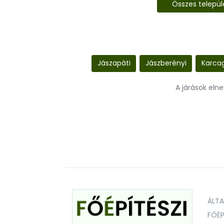
Összes telepü
Jászapáti
Jászberényi
Karcag
A járások eln
ÁLT
FŐÉP