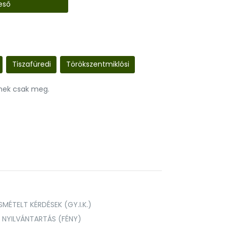
eső
Tiszafüredi
Törökszentmiklósi
nnek csak meg.
MÉTELT KÉRDÉSEK (GY.I.K.)
I NYILVÁNTARTÁS (FÉNY)