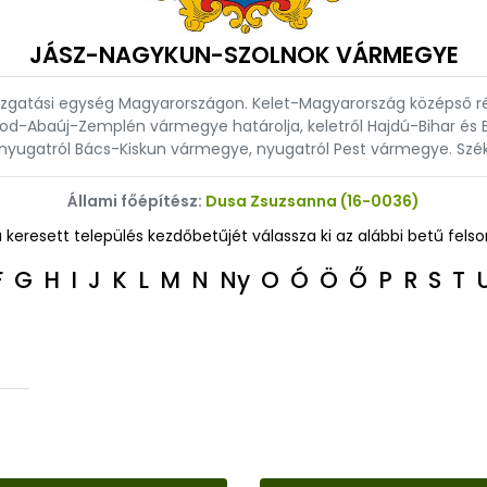
JÁSZ-NAGYKUN-SZOLNOK VÁRMEGYE
atási egység Magyarországon. Kelet-Magyarország középső részé
rsod-Abaúj-Zemplén vármegye határolja, keletről Hajdú-Bihar é
nyugatról Bács-Kiskun vármegye, nyugatról Pest vármegye. Székh
Állami főépítész:
Dusa Zsuzsanna (16-0036)
a keresett település kezdőbetűjét válassza ki az alábbi betű felso
F
G
H
I
J
K
L
M
N
Ny
O
Ó
Ö
Ő
P
R
S
T