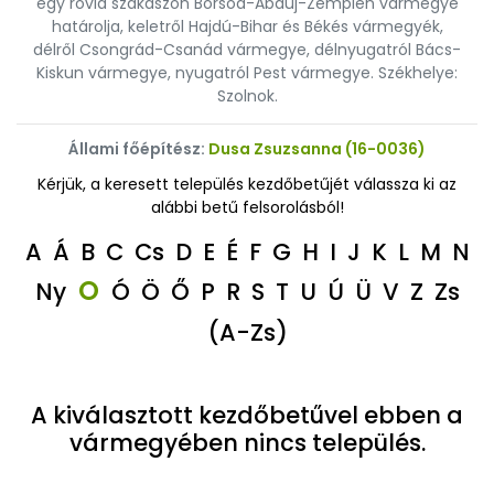
egy rövid szakaszon Borsod-Abaúj-Zemplén vármegye
határolja, keletről Hajdú-Bihar és Békés vármegyék,
délről Csongrád-Csanád vármegye, délnyugatról Bács-
Kiskun vármegye, nyugatról Pest vármegye. Székhelye:
Szolnok.
Állami főépítész:
Dusa Zsuzsanna (16-0036)
Kérjük, a keresett település kezdőbetűjét válassza ki az
alábbi betű felsorolásból!
A
Á
B
C
Cs
D
E
É
F
G
H
I
J
K
L
M
N
O
Ny
Ó
Ö
Ő
P
R
S
T
U
Ú
Ü
V
Z
Zs
(A-Zs)
A kiválasztott kezdőbetűvel ebben a
vármegyében nincs település.