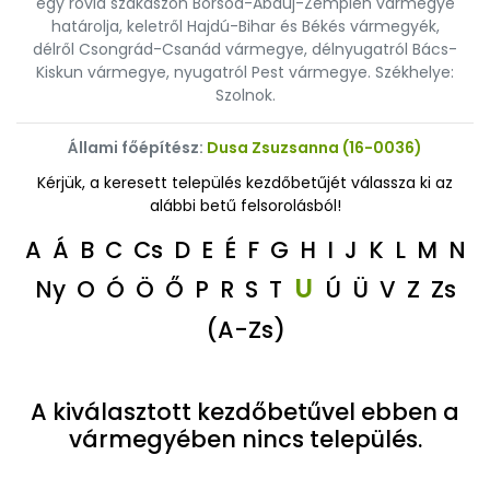
egy rövid szakaszon Borsod-Abaúj-Zemplén vármegye
határolja, keletről Hajdú-Bihar és Békés vármegyék,
délről Csongrád-Csanád vármegye, délnyugatról Bács-
Kiskun vármegye, nyugatról Pest vármegye. Székhelye:
Szolnok.
Állami főépítész:
Dusa Zsuzsanna (16-0036)
Kérjük, a keresett település kezdőbetűjét válassza ki az
alábbi betű felsorolásból!
A
Á
B
C
Cs
D
E
É
F
G
H
I
J
K
L
M
N
U
Ny
O
Ó
Ö
Ő
P
R
S
T
Ú
Ü
V
Z
Zs
(A-Zs)
A kiválasztott kezdőbetűvel ebben a
vármegyében nincs település.