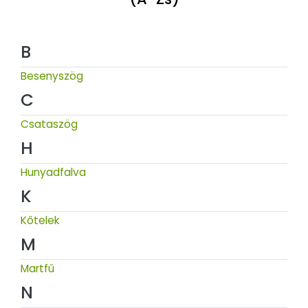
B
Besenyszög
C
Csataszög
H
Hunyadfalva
K
Kőtelek
M
Martfű
N