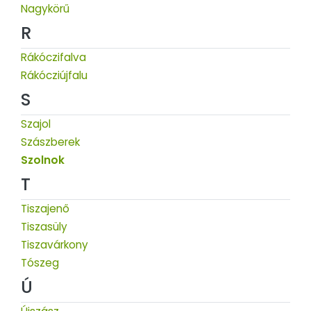
Nagykörű
R
Rákóczifalva
Rákócziújfalu
S
Szajol
Szászberek
Szolnok
T
Tiszajenő
Tiszasüly
Tiszavárkony
Tószeg
Ú