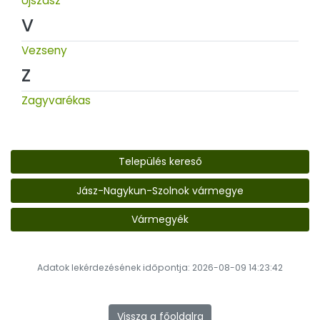
Újszász
V
Vezseny
Z
Zagyvarékas
Település kereső
Jász-Nagykun-Szolnok vármegye
Vármegyék
Adatok lekérdezésének időpontja: 2026-08-09 14:23:42
Vissza a főoldalra