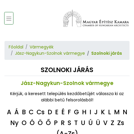
Főoldal
Vármegyék
Jász-Nagykun-Szolnok vármegye
Szolnoki járás
SZOLNOKI JÁRÁS
Jász-Nagykun-Szolnok vármegye
Kérjük, a keresett település kezdőbetűjét válassza ki az
alábbi betű felsorolásból!
A
Á
B
C
Cs
D
E
É
F
G
H
I
J
K
L
M
N
Ny
O
Ó
Ö
Ő
P
R
S
T
U
Ú
Ü
V
Z
Zs
(A-Zs)