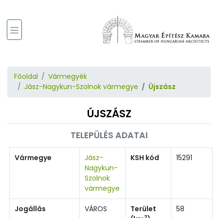
Főoldal
Vármegyék
Jász-Nagykun-Szolnok vármegye
Újszász
ÚJSZÁSZ
TELEPÜLÉS ADATAI
Vármegye
Jász-
KSH kód
15291
Nagykun-
Szolnok
vármegye
Jogállás
VÁROS
Terület
58
2