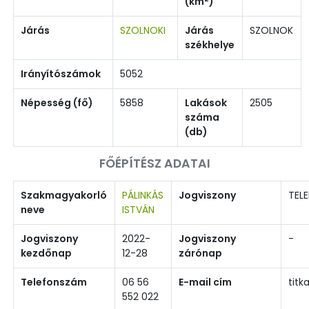
(km
)
Járás
SZOLNOKI
Járás
SZOLNOK
székhelye
Irányítószámok
5052
Népesség (fő)
5858
Lakások
2505
száma
(db)
FŐÉPÍTÉSZ ADATAI
Szakmagyakorló
PÁLINKÁS
Jogviszony
TELE
neve
ISTVÁN
Jogviszony
2022-
Jogviszony
-
kezdőnap
12-28
zárónap
Telefonszám
06 56
E-mail cím
titk
552 022