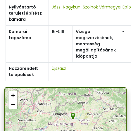
Nyilvántartó
Jász-Nagykun-Szolnok Vármegyei Épí
területi építész
kamara
Kamarai
16-0111
Vizsga
-
tagszáma
megszerzésének,
mentesség
megállapításának
időpontja
Hozzárendelt
Újszász
települések
+
−