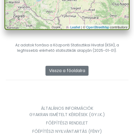
Leaflet
| ©
OpenStreetMap
contributors
Az adatok forrása a Központi Statisztikai Hivatal (KSH), a
legfrissebb elérhető statisztikák alapján (2025-01-01).
Vissza a főoldalra
ÁLTALÁNOS INFORMÁCIÓK
GYAKRAN ISMÉTELT KÉRDÉSEK (GY.I.K.)
FŐÉPÍTÉSZI RENDELET
FŐÉPÍTÉSZI NYILVÁNTARTÁS (FÉNY)