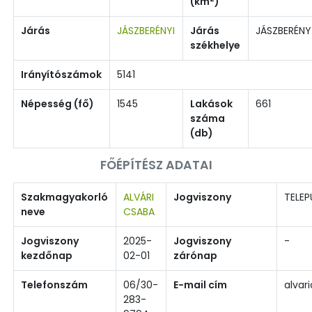
(km
)
Járás
JÁSZBERÉNYI
Járás
JÁSZBERÉNY
székhelye
Irányítószámok
5141
Népesség (fő)
1545
Lakások
661
száma
(db)
FŐÉPÍTÉSZ ADATAI
Szakmagyakorló
ALVÁRI
Jogviszony
TELEP
neve
CSABA
Jogviszony
2025-
Jogviszony
-
kezdőnap
02-01
zárónap
Telefonszám
06/30-
E-mail cím
alva
283-