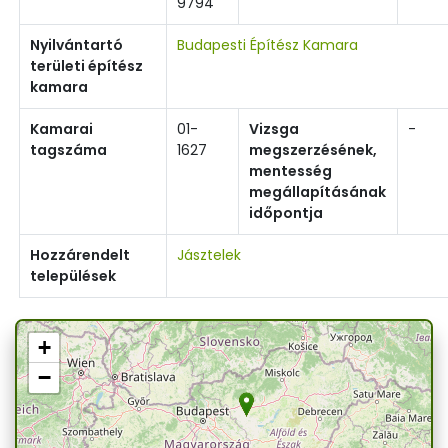
9794
Nyilvántartó
Budapesti Építész Kamara
területi építész
kamara
Kamarai
01-
Vizsga
-
tagszáma
1627
megszerzésének,
mentesség
megállapításának
időpontja
Hozzárendelt
Jásztelek
települések
+
−