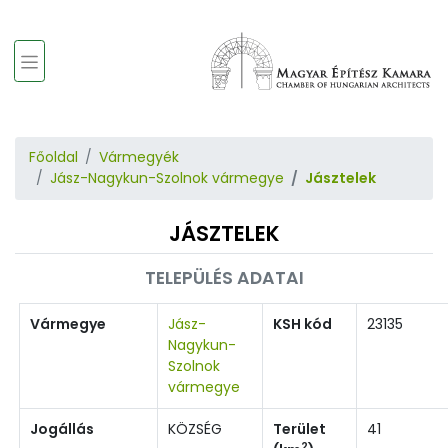
Főoldal
Vármegyék
Jász-Nagykun-Szolnok vármegye
Jásztelek
JÁSZTELEK
TELEPÜLÉS ADATAI
Vármegye
Jász-
KSH kód
23135
Nagykun-
Szolnok
vármegye
Jogállás
KÖZSÉG
Terület
41
2