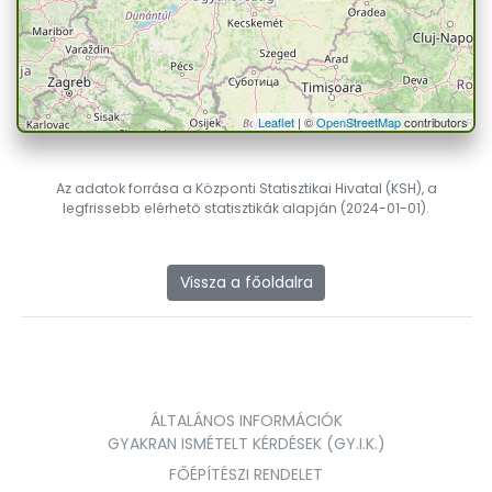
Leaflet
| ©
OpenStreetMap
contributors
Az adatok forrása a Központi Statisztikai Hivatal (KSH), a
legfrissebb elérhető statisztikák alapján (2024-01-01).
Vissza a főoldalra
ÁLTALÁNOS INFORMÁCIÓK
GYAKRAN ISMÉTELT KÉRDÉSEK (GY.I.K.)
FŐÉPÍTÉSZI RENDELET