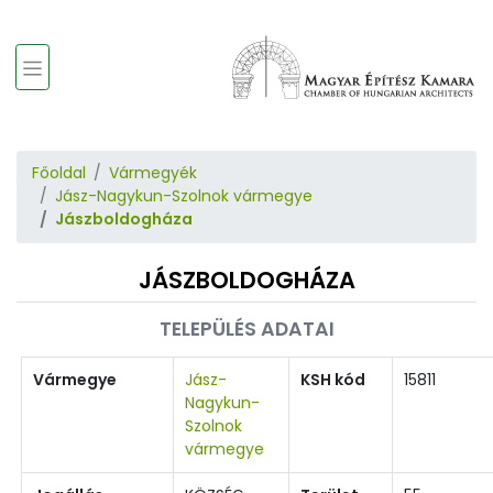
Főoldal
Vármegyék
Jász-Nagykun-Szolnok vármegye
Jászboldogháza
JÁSZBOLDOGHÁZA
TELEPÜLÉS ADATAI
Vármegye
Jász-
KSH kód
15811
Nagykun-
Szolnok
vármegye