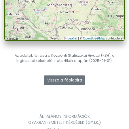
Leaflet
| ©
OpenStreetMap
contributors
Az adatok forrása a Központi Statisztikai Hivatal (KSH), a
legfrissebb elérhető statisztikák alapján (2025-01-01).
Vissza a főoldalra
ÁLTALÁNOS INFORMÁCIÓK
GYAKRAN ISMÉTELT KÉRDÉSEK (GY.I.K.)