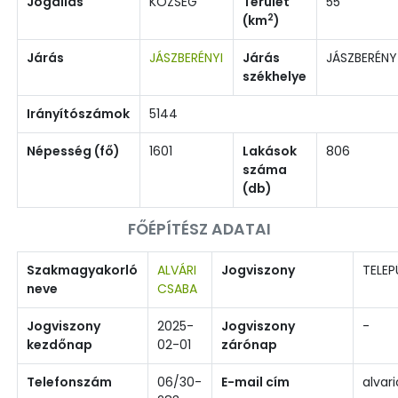
Jogállás
KÖZSÉG
Terület
55
2
(km
)
Járás
JÁSZBERÉNYI
Járás
JÁSZBERÉNY
székhelye
Irányítószámok
5144
Népesség (fő)
1601
Lakások
806
száma
(db)
FŐÉPÍTÉSZ ADATAI
Szakmagyakorló
ALVÁRI
Jogviszony
TELEP
neve
CSABA
Jogviszony
2025-
Jogviszony
-
kezdőnap
02-01
zárónap
Telefonszám
06/30-
E-mail cím
alva