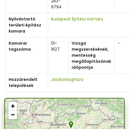
283-
9794
Nyilvántartó
Budapesti Építész Kamara
területi építész
kamara
Kamarai
01-
Vizsga
-
tagszáma
1627
megszerzésének,
mentesség
megállapításának
időpontja
Hozzárendelt
Jászboldogháza
települések
+
−