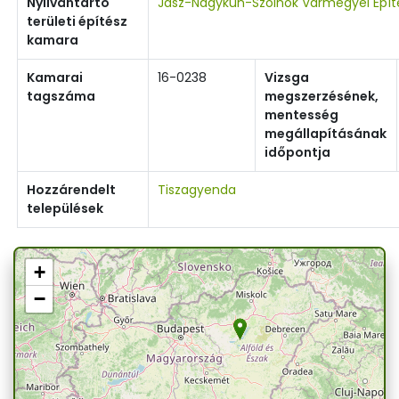
Nyilvántartó
Jász-Nagykun-Szolnok Vármegyei Épí
területi építész
kamara
Kamarai
16-0238
Vizsga
tagszáma
megszerzésének,
mentesség
megállapításának
időpontja
Hozzárendelt
Tiszagyenda
települések
+
−