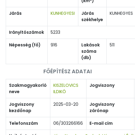
(km
)
Járás
KUNHEGYESI
Járás
KUNHEGYES
székhelye
Irányítószámok
5233
Népesség (fő)
916
Lakások
511
száma
(db)
FŐÉPÍTÉSZ ADATAI
Szakmagyakorló
KISZELOVICS
Jogviszony
neve
ILDIKÓ
Jogviszony
2025-03-20
Jogviszony
kezdőnap
zárónap
Telefonszám
06/303266166
E-mail cím