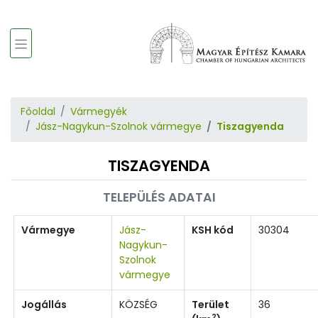
Főoldal
Vármegyék
Jász-Nagykun-Szolnok vármegye
Tiszagyenda
TISZAGYENDA
TELEPÜLÉS ADATAI
Vármegye
Jász-
KSH kód
30304
Nagykun-
Szolnok
vármegye
Jogállás
KÖZSÉG
Terület
36
2