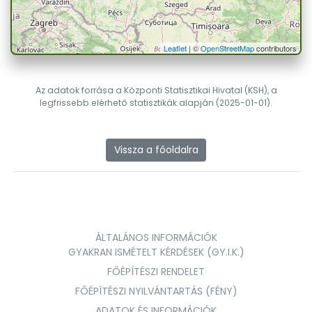
Leaflet
| ©
OpenStreetMap
contributors
Az adatok forrása a Központi Statisztikai Hivatal (KSH), a
legfrissebb elérhető statisztikák alapján (2025-01-01).
Vissza a főoldalra
ÁLTALÁNOS INFORMÁCIÓK
GYAKRAN ISMÉTELT KÉRDÉSEK (GY.I.K.)
FŐÉPÍTÉSZI RENDELET
FŐÉPÍTÉSZI NYILVÁNTARTÁS (FÉNY)
ADATOK ÉS INFORMÁCIÓK