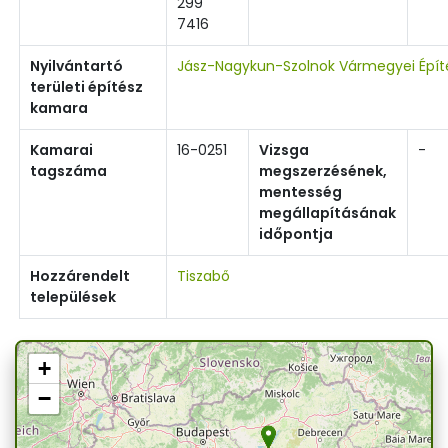
299
7416
Nyilvántartó
Jász-Nagykun-Szolnok Vármegyei Épí
területi építész
kamara
Kamarai
16-0251
Vizsga
-
tagszáma
megszerzésének,
mentesség
megállapításának
időpontja
Hozzárendelt
Tiszabő
települések
+
−