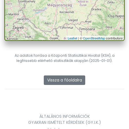
Leaflet
| ©
OpenStreetMap
contributors
Az adatok forrása a Központi Statisztikai Hivatal (KSH), a
legfrissebb elérhető statisztikák alapján (2025-01-01).
Vissza a főoldalra
ÁLTALÁNOS INFORMÁCIÓK
GYAKRAN ISMÉTELT KÉRDÉSEK (GY.I.K.)