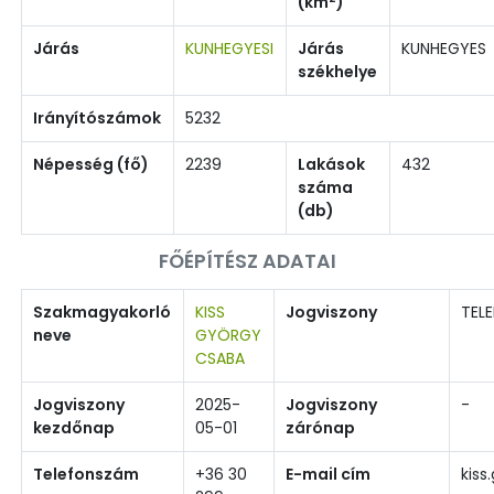
(km
)
Járás
KUNHEGYESI
Járás
KUNHEGYES
székhelye
Irányítószámok
5232
Népesség (fő)
2239
Lakások
432
száma
(db)
FŐÉPÍTÉSZ ADATAI
Szakmagyakorló
KISS
Jogviszony
TELE
neve
GYÖRGY
CSABA
Jogviszony
2025-
Jogviszony
-
kezdőnap
05-01
zárónap
Telefonszám
+36 30
E-mail cím
kis