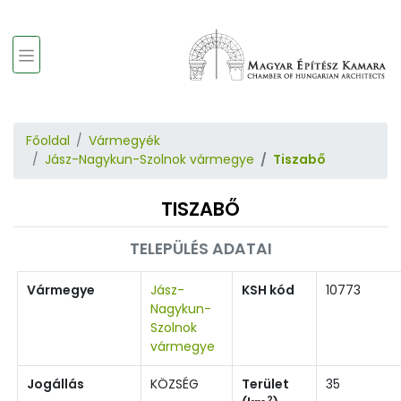
Főoldal
Vármegyék
Jász-Nagykun-Szolnok vármegye
Tiszabő
TISZABŐ
TELEPÜLÉS ADATAI
Vármegye
Jász-
KSH kód
10773
Nagykun-
Szolnok
vármegye
Jogállás
KÖZSÉG
Terület
35
2