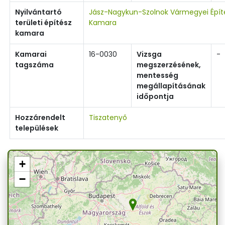
Nyilvántartó
Jász-Nagykun-Szolnok Vármegyei Épít
területi építész
Kamara
kamara
Kamarai
16-0030
Vizsga
-
tagszáma
megszerzésének,
mentesség
megállapításának
időpontja
Hozzárendelt
Tiszatenyő
települések
+
−