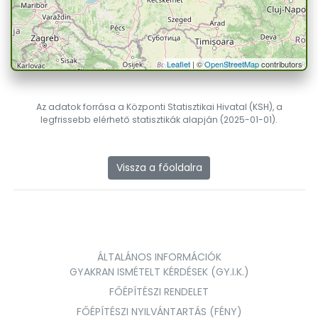
Leaflet
| ©
OpenStreetMap
contributors
Az adatok forrása a Központi Statisztikai Hivatal (KSH), a
legfrissebb elérhető statisztikák alapján (2025-01-01).
Vissza a főoldalra
ÁLTALÁNOS INFORMÁCIÓK
GYAKRAN ISMÉTELT KÉRDÉSEK (GY.I.K.)
FŐÉPÍTÉSZI RENDELET
FŐÉPÍTÉSZI NYILVÁNTARTÁS (FÉNY)