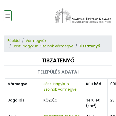
Főoldal
Vármegyék
Jász-Nagykun-Szolnok vármegye
Tiszatenyő
TISZATENYŐ
TELEPÜLÉS ADATAI
Vármegye
Jász-Nagykun-
KSH kód
09
Szolnok vármegye
Jogállás
KÖZSÉG
Terület
23
2
(km
)