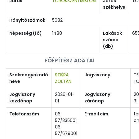
Járás
TÖRÖKSZENTMIKLÓSI
Járás
TÖ
székhelye
Irányítószámok
5082
Népesség (fő)
1488
Lakások
65
száma
(db)
FŐÉPÍTÉSZ ADATAI
Szakmagyakorló
SZIKRA
Jogviszony
TE
neve
ZOLTÁN
FŐ
Jogviszony
2026-01-
Jogviszony
20
kezdőnap
01
zárónap
31
Telefonszám
06
E-mail cím
t
57/335001;
on
06
57/579001