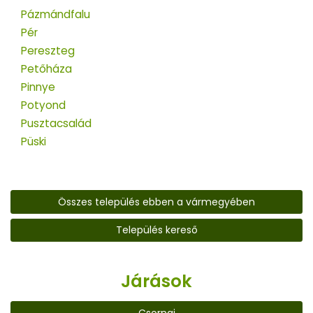
Pázmándfalu
Pér
Pereszteg
Petőháza
Pinnye
Potyond
Pusztacsalád
Püski
Összes település ebben a vármegyében
Település kereső
Járások
Csornai