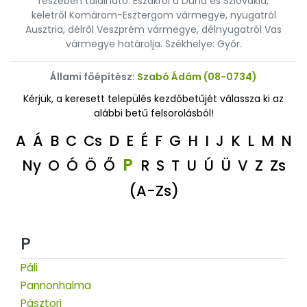
részében található. Északról a Duna és Szlovákia,
keletről Komárom-Esztergom vármegye, nyugatról
Ausztria, délről Veszprém vármegye, délnyugatról Vas
vármegye határolja. Székhelye: Győr.
Állami főépítész:
Szabó Ádám (08-0734)
Kérjük, a keresett település kezdőbetűjét válassza ki az
alábbi betű felsorolásból!
A
Á
B
C
Cs
D
E
É
F
G
H
I
J
K
L
M
N
P
Ny
O
Ó
Ö
Ő
R
S
T
U
Ú
Ü
V
Z
Zs
(A-Zs)
P
Páli
Pannonhalma
Pásztori