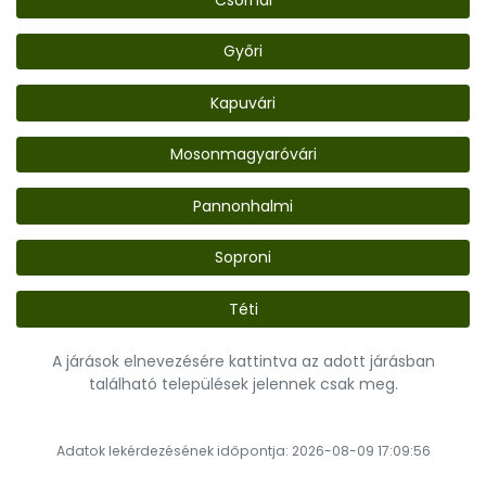
Győri
Kapuvári
Mosonmagyaróvári
Pannonhalmi
Soproni
Téti
A járások elnevezésére kattintva az adott járásban
található települések jelennek csak meg.
Adatok lekérdezésének időpontja: 2026-08-09 17:09:56