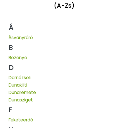
(A-Zs)
Á
Ásványráró
B
Bezenye
D
Darnózseli
Dunakiliti
Dunaremete
Dunasziget
F
Feketeerdő