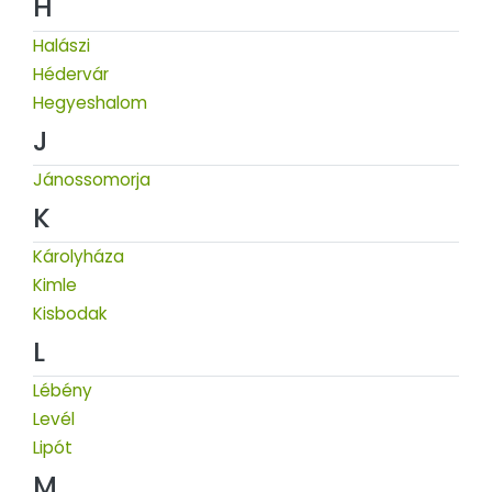
H
Halászi
Hédervár
Hegyeshalom
J
Jánossomorja
K
Károlyháza
Kimle
Kisbodak
L
Lébény
Levél
Lipót
M