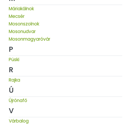
Máriakálnok
Mecsér
Mosonszolnok
Mosonudvar
Mosonmagyaróvár
P
Püski
R
Rajka
Ú
Újrónafő
V
Várbalog