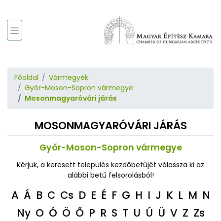
Főoldal
Vármegyék
Győr-Moson-Sopron vármegye
Mosonmagyaróvári járás
MOSONMAGYARÓVÁRI JÁRÁS
Győr-Moson-Sopron vármegye
Kérjük, a keresett település kezdőbetűjét válassza ki az
alábbi betű felsorolásból!
A
Á
B
C
Cs
D
E
É
F
G
H
I
J
K
L
M
N
Ny
O
Ó
Ö
Ő
P
R
S
T
U
Ú
Ü
V
Z
Zs