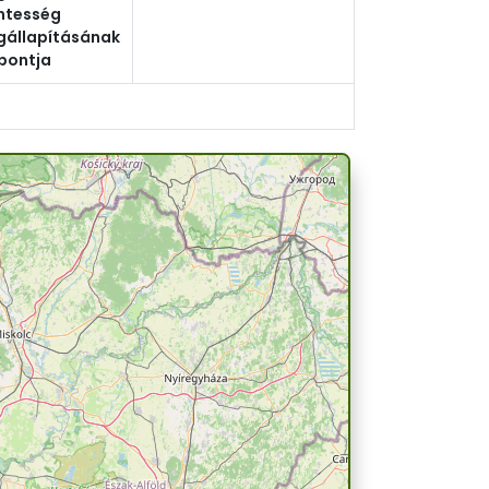
ntesség
állapításának
pontja