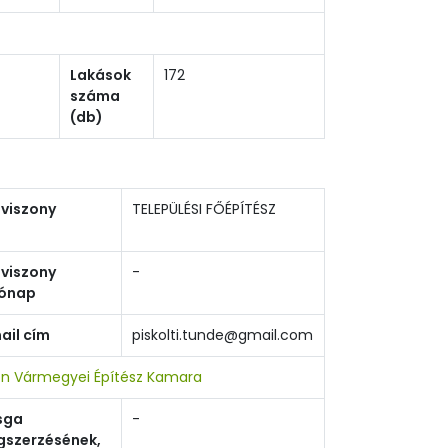
Lakások
172
száma
(db)
viszony
TELEPÜLÉSI FŐÉPÍTÉSZ
viszony
-
ónap
ail cím
piskolti.tunde@gmail.com
n Vármegyei Építész Kamara
sga
-
szerzésének,