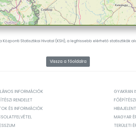
 Központi Statisztikai Hivatal (KSH), a legfrissebb elérhető statisztikák a
Vissza a főoldalra
ALÁNOS INFORMÁCIÓK
GYAKRAN IS
ÍTÉSZI RENDELET
FŐÉPÍTÉSZ
TOK ÉS INFORMÁCIÓK
HIBAJELEN
SOLATFELVÉTEL
MAGYAR É
RESSZUM
TERÜLETI 