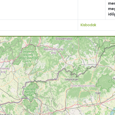
me
meg
idő
Kisbodak