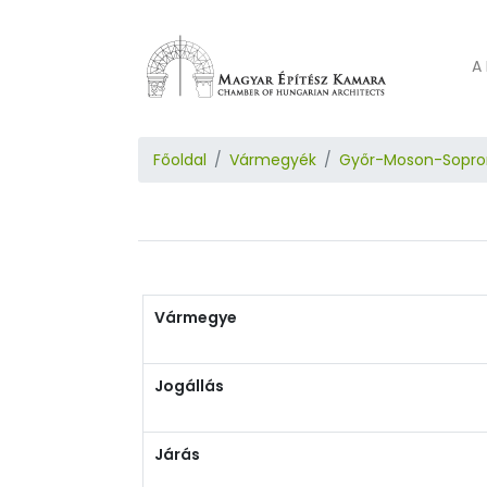
A 
Főoldal
Vármegyék
Győr-Moson-Sopro
Vármegye
Jogállás
Járás