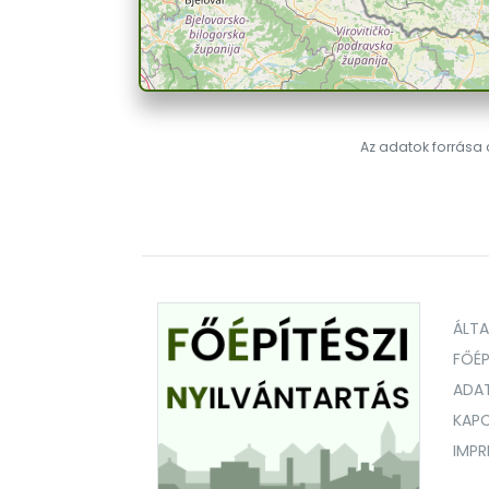
Az adatok forrása a
ÁLT
FŐÉP
ADA
KAPC
IMP