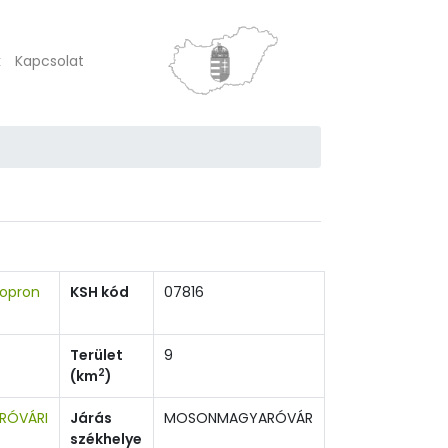
k
Kapcsolat
opron
KSH kód
07816
Terület
9
2
(km
)
RÓVÁRI
Járás
MOSONMAGYARÓVÁR
székhelye