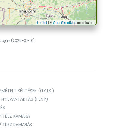
Leaflet
| ©
OpenStreetMap
contributors
lapján (2025-01-01).
MÉTELT KÉRDÉSEK (GY.I.K.)
I NYILVÁNTARTÁS (FÉNY)
TÉS
PÍTÉSZ KAMARA
ÉPÍTÉSZ KAMARÁK