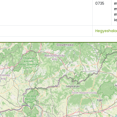
0735
m
m
m
i
Hegyeshal