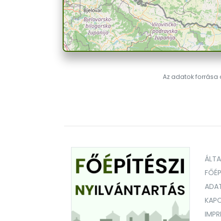
Az adatok forrása a
ÁLT
FŐÉP
ADA
KAPC
IMP