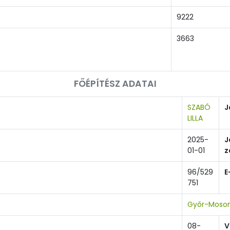
9222
3663
FŐÉPÍTÉSZ ADATAI
SZABÓ
J
LILLA
2025-
J
01-01
z
96/529
E
751
Győr-Moson
08-
V