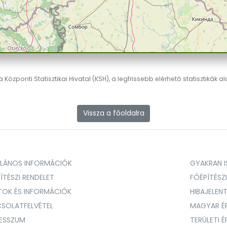
 Központi Statisztikai Hivatal (KSH), a legfrissebb elérhető statisztikák a
Vissza a főoldalra
ALÁNOS INFORMÁCIÓK
GYAKRAN IS
ÍTÉSZI RENDELET
FŐÉPÍTÉSZ
TOK ÉS INFORMÁCIÓK
HIBAJELEN
SOLATFELVÉTEL
MAGYAR É
RESSZUM
TERÜLETI 