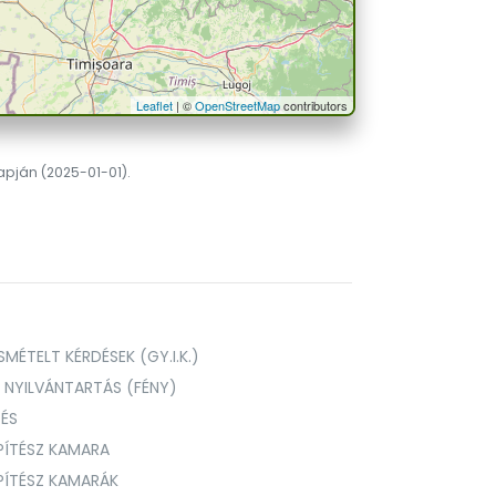
Leaflet
| ©
OpenStreetMap
contributors
lapján (2025-01-01).
MÉTELT KÉRDÉSEK (GY.I.K.)
I NYILVÁNTARTÁS (FÉNY)
TÉS
PÍTÉSZ KAMARA
ÉPÍTÉSZ KAMARÁK