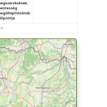
egszerzésének,
entesség
egállapításának
dőpontja
om