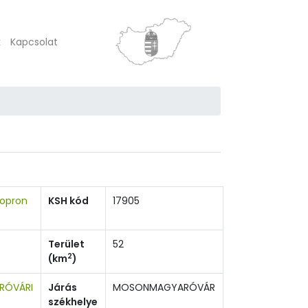
k
Kapcsolat
opron
KSH kód
17905
Terület
52
2
(km
)
RÓVÁRI
Járás
MOSONMAGYARÓVÁR
székhelye