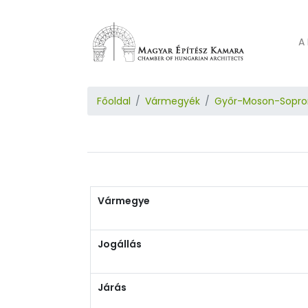
A 
Főoldal
Vármegyék
Győr-Moson-Sopro
Vármegye
Jogállás
Járás