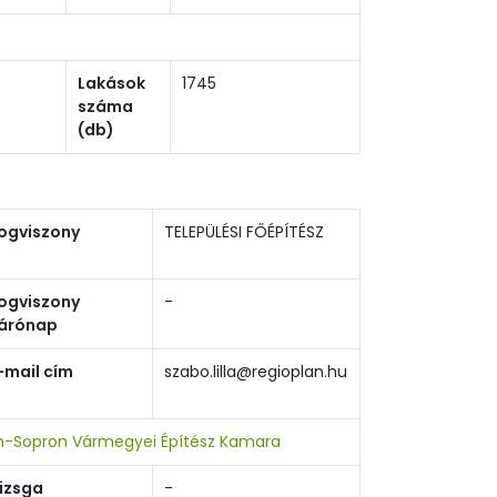
Lakások
1745
száma
(db)
ogviszony
TELEPÜLÉSI FŐÉPÍTÉSZ
ogviszony
-
árónap
-mail cím
szabo.lilla@regioplan.hu
-Sopron Vármegyei Építész Kamara
izsga
-