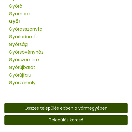
Gyóró
Gyömöre
Győr
Győrasszonyfa
Győrladamér
Győrság
Győrsövényház
Győrszemere
Győrújbarát
Győrújfalu
Győrzámoly
Összes település ebben a vármegyében
Település kereső