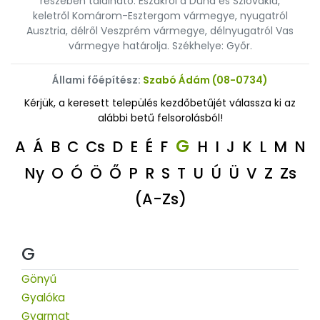
részében található. Északról a Duna és Szlovákia,
keletről Komárom-Esztergom vármegye, nyugatról
Ausztria, délről Veszprém vármegye, délnyugatról Vas
vármegye határolja. Székhelye: Győr.
Állami főépítész:
Szabó Ádám (08-0734)
Kérjük, a keresett település kezdőbetűjét válassza ki az
alábbi betű felsorolásból!
G
A
Á
B
C
Cs
D
E
É
F
H
I
J
K
L
M
N
Ny
O
Ó
Ö
Ő
P
R
S
T
U
Ú
Ü
V
Z
Zs
(A-Zs)
G
Gönyű
Gyalóka
Gyarmat