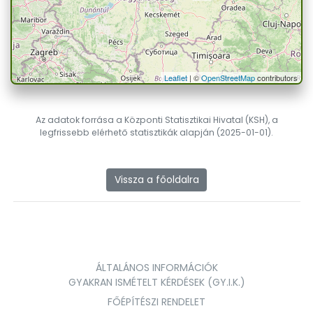
Leaflet
| ©
OpenStreetMap
contributors
Az adatok forrása a Központi Statisztikai Hivatal (KSH), a
legfrissebb elérhető statisztikák alapján (2025-01-01).
Vissza a főoldalra
ÁLTALÁNOS INFORMÁCIÓK
GYAKRAN ISMÉTELT KÉRDÉSEK (GY.I.K.)
FŐÉPÍTÉSZI RENDELET