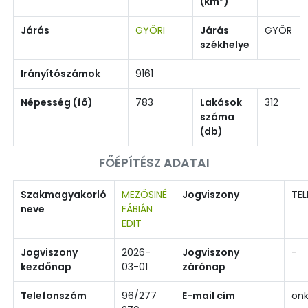
(km
)
Járás
GYŐRI
Járás
GYŐR
székhelye
Irányítószámok
9161
Népesség (fő)
783
Lakások
312
száma
(db)
FŐÉPÍTÉSZ ADATAI
Szakmagyakorló
MEZŐSINÉ
Jogviszony
TEL
neve
FÁBIÁN
EDIT
Jogviszony
2026-
Jogviszony
-
kezdőnap
03-01
zárónap
Telefonszám
96/277
E-mail cím
on