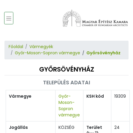
Főoldal
Vármegyék
Győr-Moson-Sopron vármegye
Győrsövényház
GYŐRSÖVÉNYHÁZ
TELEPÜLÉS ADATAI
Vármegye
Győr-
KSH kód
19309
Moson-
Sopron
vármegye
Jogállás
KÖZSÉG
Terület
24
2