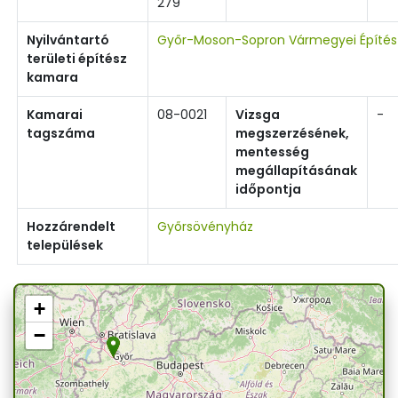
279
Nyilvántartó
Győr-Moson-Sopron Vármegyei Építé
területi építész
kamara
Kamarai
08-0021
Vizsga
-
tagszáma
megszerzésének,
mentesség
megállapításának
időpontja
Hozzárendelt
Győrsövényház
települések
+
−