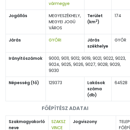
vármegye
Jogállás
MEGYESZÉKHELY,
Terület
174
2
MEGYEI JOGÚ
(km
)
VÁROS
Járás
GYŐRI
Járás
GYŐR
székhelye
Irányítószámok
9000, 9011, 9012, 9019, 9021, 9022, 9023,
9024, 9025, 9026, 9027, 9028, 9029,
9030
Népesség (fő)
129373
Lakások
64528
száma
(db)
FŐÉPÍTÉSZ ADATAI
Szakmagyakorló
SZAKSZ
Jogviszony
TELEP
neve
VINCE
FŐÉP