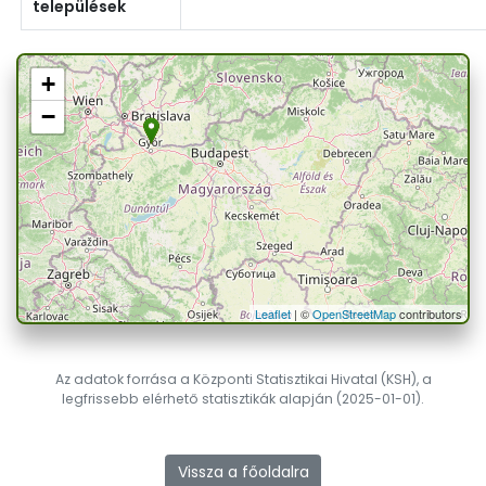
települések
+
−
Leaflet
| ©
OpenStreetMap
contributors
Az adatok forrása a Központi Statisztikai Hivatal (KSH), a
legfrissebb elérhető statisztikák alapján (2025-01-01).
Vissza a főoldalra