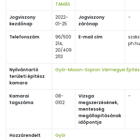
TAMÁS
Jogviszony
2022-
Jogviszony
-
kezdőnap
01-25
zárónap
Telefonszám
96/500
E-mail cím
szak
214,
ph.h
20/409
2113
Nyilvántartó
Győr-Moson-Sopron Vármegyei Építé
területi építész
kamara
Kamarai
08-
Vizsga
-
tagszáma
0102
megszerzésének,
mentesség
megállapításának
időpontja
Hozzárendelt
Győr