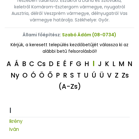
részében található. Északról a Duna és Szlovákia,
keletről Komárom-Esztergom vármegye, nyugatról
Ausztria, délről Veszprém vármegye, délnyugatról Vas
vármegye határolja. Székhelye: Győr.
Állami főépítész:
Szabó Ádám (08-0734)
Kérjük, a keresett település kezdőbetűjét válassza ki az
alábbi betű felsorolásból!
I
A
Á
B
C
Cs
D
E
É
F
G
H
J
K
L
M
N
Ny
O
Ó
Ö
Ő
P
R
S
T
U
Ú
Ü
V
Z
Zs
(A-Zs)
I
Ikrény
Iván