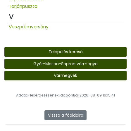
Tarjánpuszta
V
Veszprémvarsány
Település kereső
Győr-Moson-Sopron vármegye
Vármegyék
Adatok lekérdezésének időpontja: 2026-08-09 16:15:41
Vissza a főoldalra