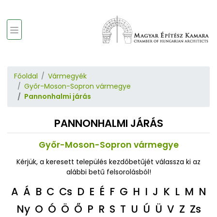
Főoldal
Vármegyék
Győr-Moson-Sopron vármegye
Pannonhalmi járás
PANNONHALMI JÁRÁS
Győr-Moson-Sopron vármegye
Kérjük, a keresett település kezdőbetűjét válassza ki az
alábbi betű felsorolásból!
A
Á
B
C
Cs
D
E
É
F
G
H
I
J
K
L
M
N
Ny
O
Ó
Ö
Ő
P
R
S
T
U
Ú
Ü
V
Z
Zs