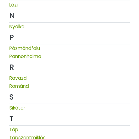
Lázi
N
Nyalka
P
Pázmándfalu
Pannonhalma
R
Ravazd
Románd
S
Sikátor
T
Táp
Tápszentmiklós