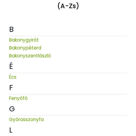
(A-Zs)
B
Bakonygyirót
Bakonypéterd
Bakonyszentlászló
É
Écs
F
Fenyőfő
G
Győrasszonyfa
L