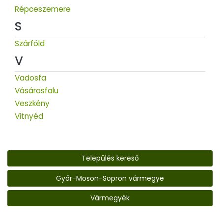
Répceszemere
S
Szárföld
V
Vadosfa
Vásárosfalu
Veszkény
Vitnyéd
Település kereső
Győr-Moson-Sopron vármegye
Vármegyék