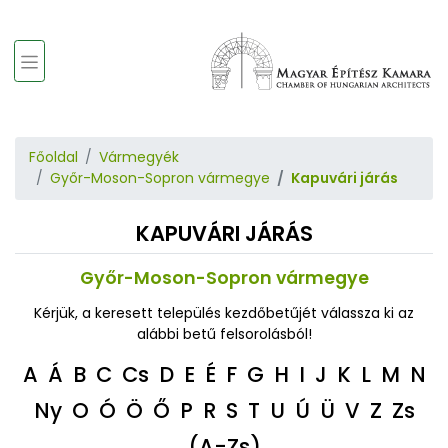
Főoldal
Vármegyék
Győr-Moson-Sopron vármegye
Kapuvári járás
KAPUVÁRI JÁRÁS
Győr-Moson-Sopron vármegye
Kérjük, a keresett település kezdőbetűjét válassza ki az
alábbi betű felsorolásból!
A
Á
B
C
Cs
D
E
É
F
G
H
I
J
K
L
M
N
Ny
O
Ó
Ö
Ő
P
R
S
T
U
Ú
Ü
V
Z
Zs
(A-Zs)