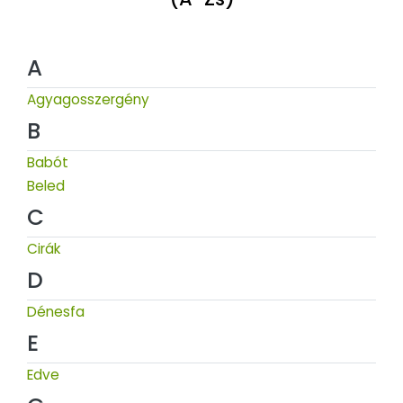
A
Agyagosszergény
B
Babót
Beled
C
Cirák
D
Dénesfa
E
Edve