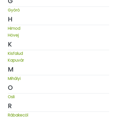
G
Gyóró
H
Himod
Hövej
K
Kisfalud
Kapuvár
M
Mihályi
O
Osli
R
Rábakecöl