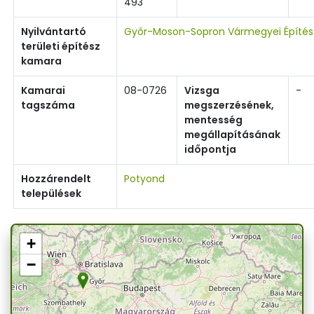
493
Nyilvántartó
Győr-Moson-Sopron Vármegyei Építé
területi építész
kamara
Kamarai
08-0726
Vizsga
-
tagszáma
megszerzésének,
mentesség
megállapításának
időpontja
Hozzárendelt
Potyond
települések
+
−