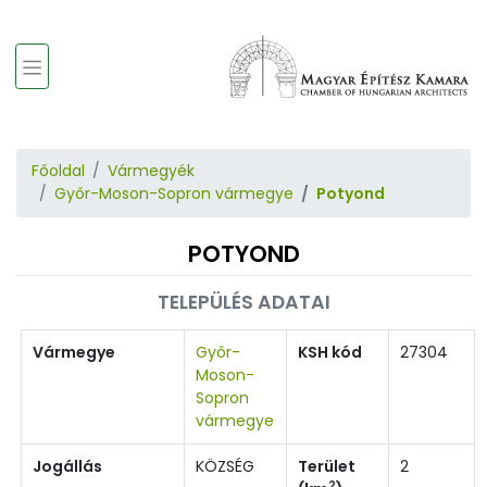
Főoldal
Vármegyék
Győr-Moson-Sopron vármegye
Potyond
POTYOND
TELEPÜLÉS ADATAI
Vármegye
Győr-
KSH kód
27304
Moson-
Sopron
vármegye
Jogállás
KÖZSÉG
Terület
2
2