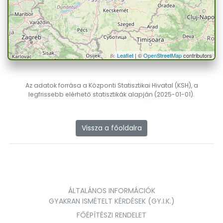
Leaflet
| ©
OpenStreetMap
contributors
Az adatok forrása a Központi Statisztikai Hivatal (KSH), a
legfrissebb elérhető statisztikák alapján (2025-01-01).
Vissza a főoldalra
ÁLTALÁNOS INFORMÁCIÓK
GYAKRAN ISMÉTELT KÉRDÉSEK (GY.I.K.)
FŐÉPÍTÉSZI RENDELET