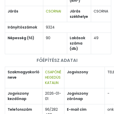
(km
)
Járás
CSORNAI
Járás
CSORNA
székhelye
Irányítószámok
9324
Népesség (fő)
90
Lakások
49
száma
(db)
FŐÉPÍTÉSZ ADATAI
Szakmagyakorló
CSAPÓNÉ
Jogviszony
TEL
neve
HEGEDÜS
KATALIN
Jogviszony
2026-01-
Jogviszony
-
kezdőnap
01
zárónap
Telefonszám
96/282
E-mail cím
on