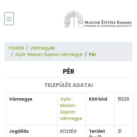
Főoldal
Vármegyék
Győr-Moson-Sopron vármegye
Pér
PÉR
TELEPÜLÉS ADATAI
Vármegye
Győr-
KSH kód
15529
Moson-
Sopron
vármegye
Jogállás
KÖZSÉG
Terület
31
2