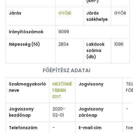
(km
)
Járás
GYŐRI
Járás
GYŐR
székhelye
Irányítószámok
9099
Népesség (fő)
2834
Lakások
1096
száma
(db)
FŐÉPÍTÉSZ ADATAI
Szakmagyakorló
MEZÕSINÉ
Jogviszony
TEL
neve
FÁBIÁN
FŐÉ
EDIT
Jogviszony
2020-
Jogviszony
-
kezdőnap
02-01
zárónap
Telefonszám
-
E-mail cím
foe