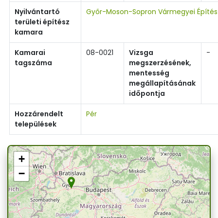
Nyilvántartó
Győr-Moson-Sopron Vármegyei Építé
területi építész
kamara
Kamarai
08-0021
Vizsga
-
tagszáma
megszerzésének,
mentesség
megállapításának
időpontja
Hozzárendelt
Pér
települések
+
−