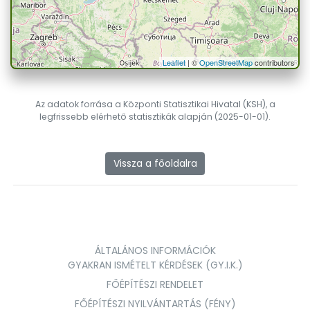
Leaflet
| ©
OpenStreetMap
contributors
Az adatok forrása a Központi Statisztikai Hivatal (KSH), a
legfrissebb elérhető statisztikák alapján (2025-01-01).
Vissza a főoldalra
ÁLTALÁNOS INFORMÁCIÓK
GYAKRAN ISMÉTELT KÉRDÉSEK (GY.I.K.)
FŐÉPÍTÉSZI RENDELET
FŐÉPÍTÉSZI NYILVÁNTARTÁS (FÉNY)