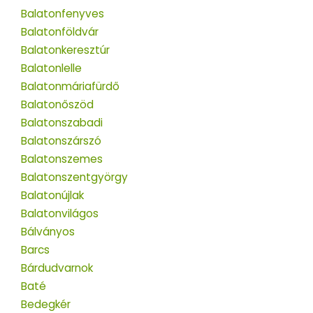
Balatonfenyves
Balatonföldvár
Balatonkeresztúr
Balatonlelle
Balatonmáriafürdő
Balatonőszöd
Balatonszabadi
Balatonszárszó
Balatonszemes
Balatonszentgyörgy
Balatonújlak
Balatonvilágos
Bálványos
Barcs
Bárdudvarnok
Baté
Bedegkér