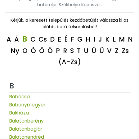
határolja. Székhelye Kaposvár.
Kérjük, a keresett település kezdőbetűjét válassza ki az
alábbi betű felsorolásból!
B
A
Á
C
Cs
D
E
É
F
G
H
I
J
K
L
M
N
Ny
O
Ó
Ö
Ő
P
R
S
T
U
Ú
Ü
V
Z
Zs
(A-Zs)
B
Babócsa
Bábonymegyer
Bakháza
Balatonberény
Balatonboglár
Balatonendréd