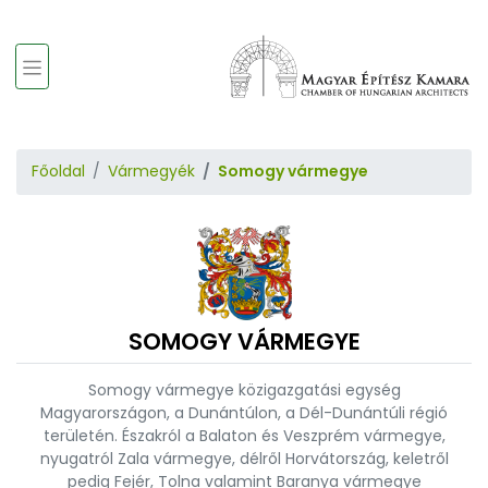
Főoldal
Vármegyék
Somogy vármegye
SOMOGY VÁRMEGYE
Somogy vármegye közigazgatási egység
Magyarországon, a Dunántúlon, a Dél-Dunántúli régió
területén. Északról a Balaton és Veszprém vármegye,
nyugatról Zala vármegye, délről Horvátország, keletről
pedig Fejér, Tolna valamint Baranya vármegye