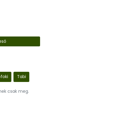
eső
ófoki
Tabi
nnek csak meg.