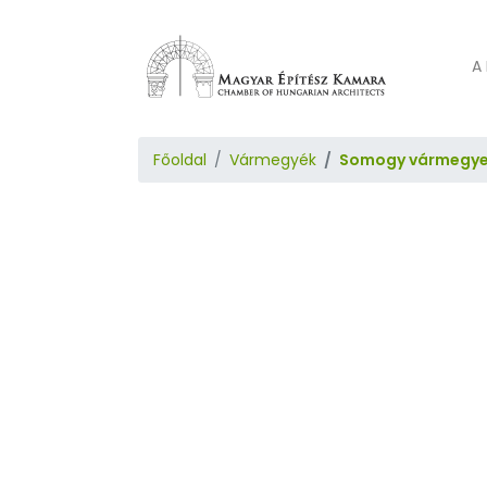
A 
Főoldal
Vármegyék
Somogy vármegy