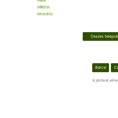
Mike
Miklósi
Mosdós
Összes telepü
Barcsi
Cs
A járások eln