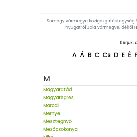
Somogy vármegye közigazgatási egység Ma
nyugatról Zala vármegye, délről H
Kérjük, 
A
Á
B
C
Cs
D
E
É
M
Magyaratád
Magyaregres
Marcali
Mernye
Mesztegnyő
Mezőcsokonya