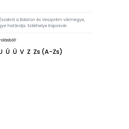
Északról a Balaton és Veszprém vármegye,
gye határolja. Székhelye Kaposvár.
rolásból!
U
Ú
Ü
V
Z
Zs
(A-Zs)