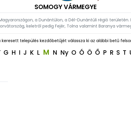
SOMOGY VÁRMEGYE
gyarországon, a Dunántúlon, a Dél-Dunántúli régió területén. 
orvátország, keletről pedig Fejér, Tolna valamint Baranya várme
a keresett település kezdőbetűjét válassza ki az alábbi betű felso
M
F
G
H
I
J
K
L
N
Ny
O
Ó
Ö
Ő
P
R
S
T