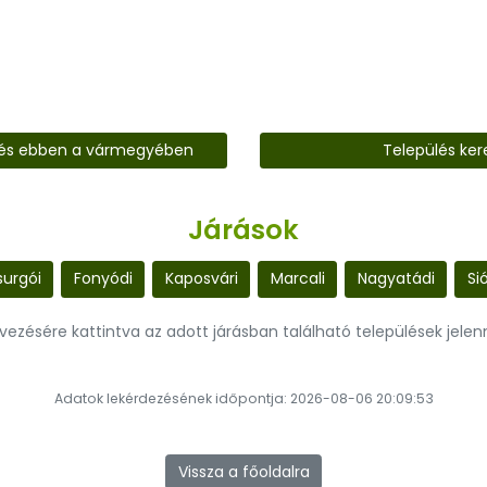
lés ebben a vármegyében
Település ker
Járások
urgói
Fonyódi
Kaposvári
Marcali
Nagyatádi
Si
evezésére kattintva az adott járásban található települések jele
Adatok lekérdezésének időpontja: 2026-08-06 20:09:53
Vissza a főoldalra