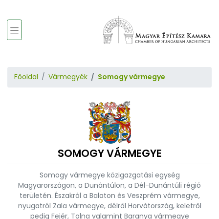
Főoldal
Vármegyék
Somogy vármegye
SOMOGY VÁRMEGYE
Somogy vármegye közigazgatási egység
Magyarországon, a Dunántúlon, a Dél-Dunántúli régió
területén. Északról a Balaton és Veszprém vármegye,
nyugatról Zala vármegye, délről Horvátország, keletről
pedig Fejér, Tolna valamint Baranya vármegye