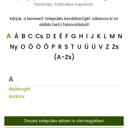
határolja. Székhelye Kaposvár.
Kérjük, a keresett település kezdőbetűjét válassza ki az
alábbi betű felsorolásból!
A
Á
B
C
Cs
D
E
É
F
G
H
I
J
K
L
M
N
Ny
O
Ó
Ö
Ő
P
R
S
T
U
Ú
Ü
V
Z
Zs
(A-Zs)
A
Alsóbogát
Andocs
Összes település ebben a vármegyében