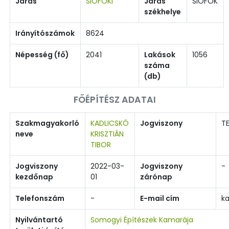
Járás
SIÓFOKI
Járás
SIÓFOK
székhelye
Irányítószámok
8624
Népesség (fő)
2041
Lakások
1056
száma
(db)
FŐÉPÍTÉSZ ADATAI
Szakmagyakorló
KADLICSKÓ
Jogviszony
TE
neve
KRISZTIÁN
TIBOR
Jogviszony
2022-03-
Jogviszony
-
kezdőnap
01
zárónap
Telefonszám
-
E-mail cím
ka
Nyilvántartó
Somogyi Építészek Kamarája