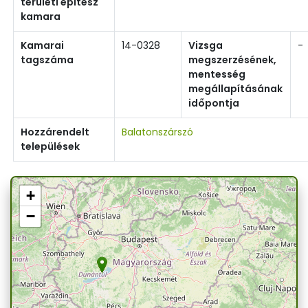
területi építész
kamara
Kamarai
14-0328
Vizsga
-
tagszáma
megszerzésének,
mentesség
megállapításának
időpontja
Hozzárendelt
Balatonszárszó
települések
+
−