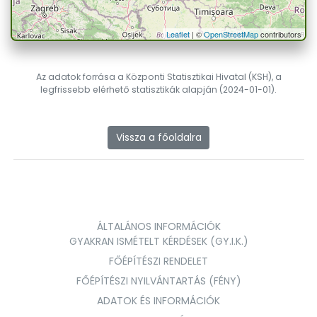
Leaflet
| ©
OpenStreetMap
contributors
Az adatok forrása a Központi Statisztikai Hivatal (KSH), a
legfrissebb elérhető statisztikák alapján (2024-01-01).
Vissza a főoldalra
ÁLTALÁNOS INFORMÁCIÓK
GYAKRAN ISMÉTELT KÉRDÉSEK (GY.I.K.)
FŐÉPÍTÉSZI RENDELET
FŐÉPÍTÉSZI NYILVÁNTARTÁS (FÉNY)
ADATOK ÉS INFORMÁCIÓK