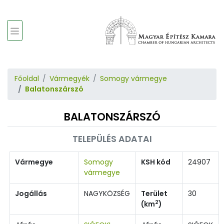
Főoldal
Vármegyék
Somogy vármegye
Balatonszárszó
BALATONSZÁRSZÓ
TELEPÜLÉS ADATAI
Vármegye
Somogy
KSH kód
24907
vármegye
Jogállás
NAGYKÖZSÉG
Terület
30
2
(km
)