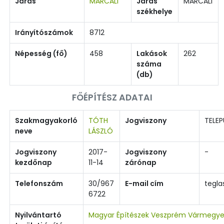
Járás
MARCALI
Járás
MARCALI
székhelye
Irányítószámok
8712
Népesség (fő)
458
Lakások
262
száma
(db)
FŐÉPÍTÉSZ ADATAI
Szakmagyakorló
TÓTH
Jogviszony
TELEP
neve
LÁSZLÓ
Jogviszony
2017-
Jogviszony
-
kezdőnap
11-14
zárónap
Telefonszám
30/967
E-mail cím
tegl
6722
Nyilvántartó
Magyar Építészek Veszprém Vármegye