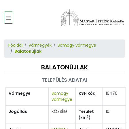
Főoldal
Vármegyék
Somogy vármegye
Balatonújlak
BALATONÚJLAK
TELEPÜLÉS ADATAI
Vármegye
Somogy
KSH kód
16470
vármegye
Jogállás
KÖZSÉG
Terület
10
2
(km
)