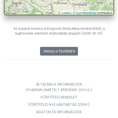
Leaflet
| ©
OpenStreetMap
contributors
Az adatok forrása a Központi Statisztikai Hivatal (KSH), a
legfrissebb elérhető statisztikák alapján (2025-01-01).
Vissza a főoldalra
ÁLTALÁNOS INFORMÁCIÓK
GYAKRAN ISMÉTELT KÉRDÉSEK (GY.I.K.)
FŐÉPÍTÉSZI RENDELET
FŐÉPÍTÉSZI NYILVÁNTARTÁS (FÉNY)
ADATOK ÉS INFORMÁCIÓK