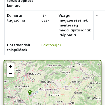
területi építész
kamara
Kamarai
19-
Vizsga
-
tagszáma
0327
megszerzésének,
mentesség
megállapításának
időpontja
Hozzárendelt
Balatonújlak
települések
+
−