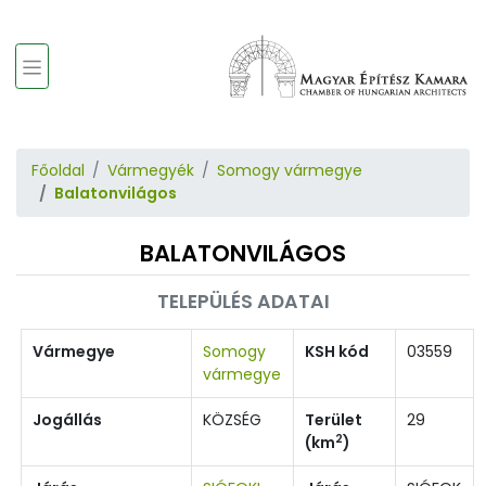
Főoldal
Vármegyék
Somogy vármegye
Balatonvilágos
BALATONVILÁGOS
TELEPÜLÉS ADATAI
Vármegye
Somogy
KSH kód
03559
vármegye
Jogállás
KÖZSÉG
Terület
29
2
(km
)