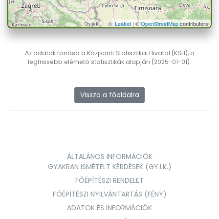
Leaflet
| ©
OpenStreetMap
contributors
Az adatok forrása a Központi Statisztikai Hivatal (KSH), a
legfrissebb elérhető statisztikák alapján (2025-01-01).
Vissza a főoldalra
ÁLTALÁNOS INFORMÁCIÓK
GYAKRAN ISMÉTELT KÉRDÉSEK (GY.I.K.)
FŐÉPÍTÉSZI RENDELET
FŐÉPÍTÉSZI NYILVÁNTARTÁS (FÉNY)
ADATOK ÉS INFORMÁCIÓK