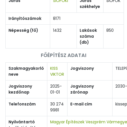
Járás
SIÓFOKI
Járás
SIÓFOK
székhelye
Irányítószámok
8171
Népesség (fő)
1432
Lakások
850
száma
(db)
FŐÉPÍTÉSZ ADATAI
Szakmagyakorló
KISS
Jogviszony
TELEP
neve
VIKTOR
Jogviszony
2025-
Jogviszony
2030-
kezdőnap
01-01
zárónap
Telefonszám
30 274
E-mail cím
kisse
9981
Nyilvántartó
Magyar Építészek Veszprém Vármegye