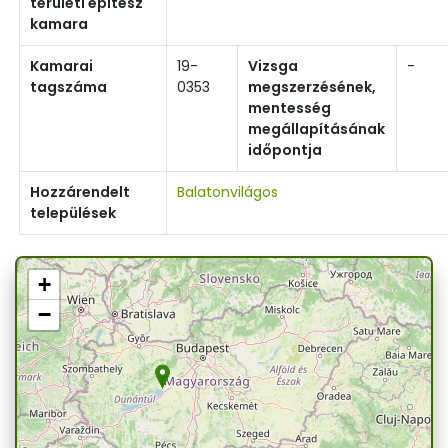
területi építész
kamara
Kamarai
19-
Vizsga
-
tagszáma
0353
megszerzésének,
mentesség
megállapításának
időpontja
Hozzárendelt
Balatonvilágos
települések
+
−