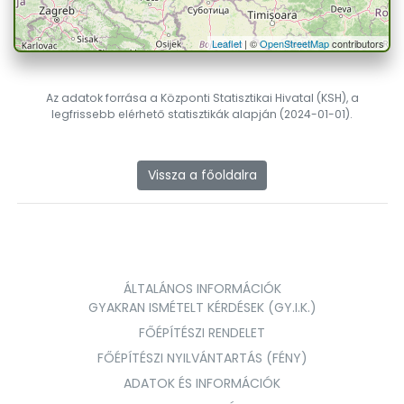
Leaflet
| ©
OpenStreetMap
contributors
Az adatok forrása a Központi Statisztikai Hivatal (KSH), a
legfrissebb elérhető statisztikák alapján (2024-01-01).
Vissza a főoldalra
ÁLTALÁNOS INFORMÁCIÓK
GYAKRAN ISMÉTELT KÉRDÉSEK (GY.I.K.)
FŐÉPÍTÉSZI RENDELET
FŐÉPÍTÉSZI NYILVÁNTARTÁS (FÉNY)
ADATOK ÉS INFORMÁCIÓK