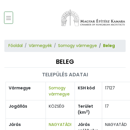
Főoldal
Vármegyék
Somogy vármegye
Beleg
BELEG
TELEPÜLÉS ADATAI
Vármegye
Somogy
KSH kód
17127
vármegye
Jogállás
KÖZSÉG
Terület
17
2
(km
)
Járás
NAGYATÁDI
Járás
NAGYATÁD