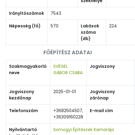
székhelye
Irányítószámok
7543
Népesség (fő)
570
Lakások
224
száma
(db)
FŐÉPÍTÉSZ ADATAI
Szakmagyakorló
SVÉGEL
Jogviszony
neve
GÁBOR CSABA
Jogviszony
2025-01-01
Jogviszony
kezdőnap
zárónap
Telefonszám
+3682504507,
E-mail cím
+36309160228
Nyilvántartó
Somogyi Építészek Kamarája