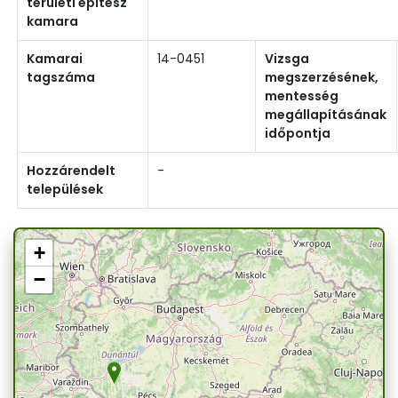
területi építész
kamara
Kamarai
14-0451
Vizsga
tagszáma
megszerzésének,
mentesség
megállapításának
időpontja
Hozzárendelt
-
települések
+
−