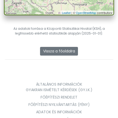
Leaflet
| ©
OpenStreetMap
contributors
Az adatok forrása a Központi Statisztikai Hivatal (KSH), a
legfrissebb elérhető statisztikák alapján (2025-01-01).
Vissza a főoldalra
ÁLTALÁNOS INFORMÁCIÓK
GYAKRAN ISMÉTELT KÉRDÉSEK (GY.I.K.)
FŐÉPÍTÉSZI RENDELET
FŐÉPÍTÉSZI NYILVÁNTARTÁS (FÉNY)
ADATOK ÉS INFORMÁCIÓK