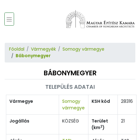
Főoldal
Vármegyék
Somogy vármegye
Bábonymegyer
BÁBONYMEGYER
TELEPÜLÉS ADATAI
Vármegye
Somogy
KSH kód
28316
vármegye
Jogállás
KÖZSÉG
Terület
21
2
(km
)