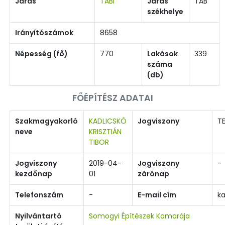
Járás
TABI
Járás
TAB
székhelye
Irányítószámok
8658
Népesség (fő)
770
Lakások
339
száma
(db)
FŐÉPÍTÉSZ ADATAI
Szakmagyakorló
KADLICSKÓ
Jogviszony
TE
neve
KRISZTIÁN
TIBOR
Jogviszony
2019-04-
Jogviszony
-
kezdőnap
01
zárónap
Telefonszám
-
E-mail cím
ka
Nyilvántartó
Somogyi Építészek Kamarája