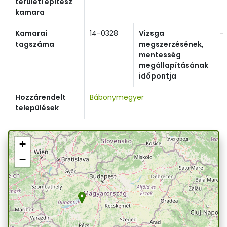
területi építész
kamara
Kamarai
14-0328
Vizsga
-
tagszáma
megszerzésének,
mentesség
megállapításának
időpontja
Hozzárendelt
Bábonymegyer
települések
+
−