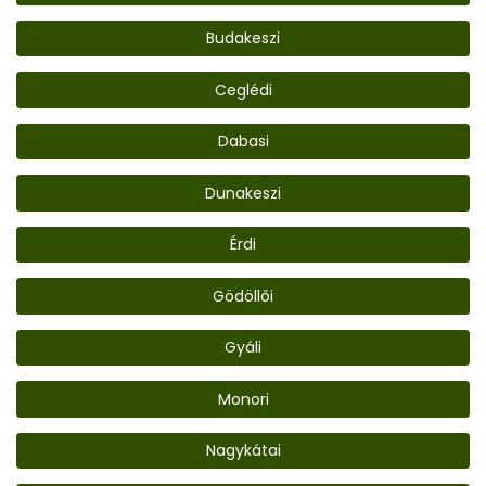
Budakeszi
Ceglédi
Dabasi
Dunakeszi
Érdi
Gödöllői
Gyáli
Monori
Nagykátai