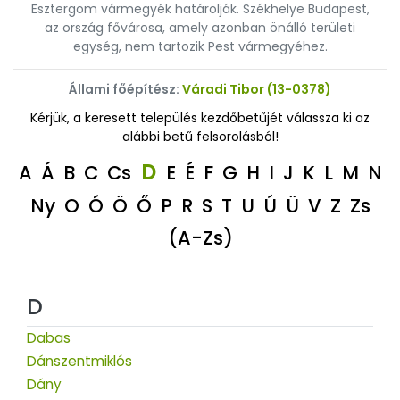
Esztergom vármegyék határolják. Székhelye Budapest,
az ország fővárosa, amely azonban önálló területi
egység, nem tartozik Pest vármegyéhez.
Állami főépítész:
Váradi Tibor (13-0378)
Kérjük, a keresett település kezdőbetűjét válassza ki az
alábbi betű felsorolásból!
D
A
Á
B
C
Cs
E
É
F
G
H
I
J
K
L
M
N
Ny
O
Ó
Ö
Ő
P
R
S
T
U
Ú
Ü
V
Z
Zs
(A-Zs)
D
Dabas
Dánszentmiklós
Dány