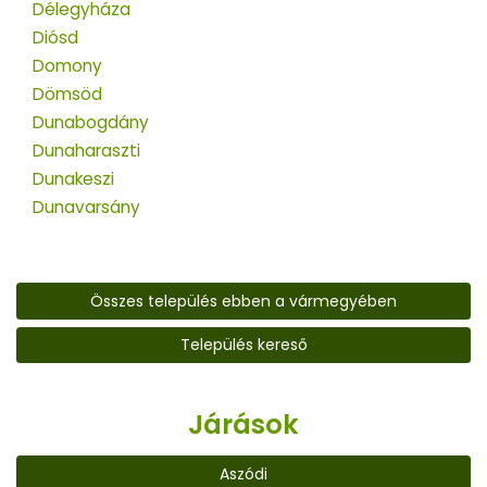
Délegyháza
Diósd
Domony
Dömsöd
Dunabogdány
Dunaharaszti
Dunakeszi
Dunavarsány
Összes település ebben a vármegyében
Település kereső
Járások
Aszódi