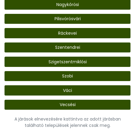
Nagykőrösi
Pilisvörösvári
Ráckevei
Szentendrei
Szigetszentmiklósi
Szobi
Váci
Vecsési
A járások elnevezésére kattintva az adott járásban
található települések jelennek csak meg.