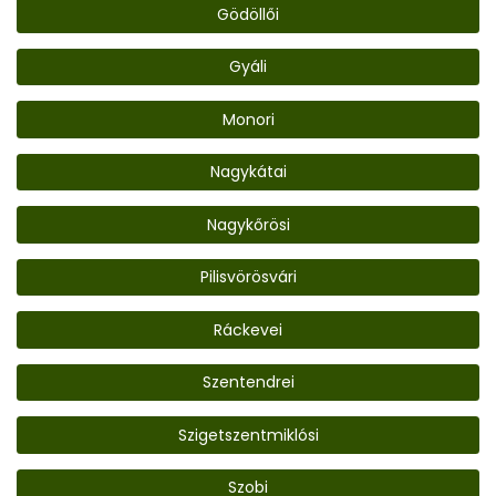
Gödöllői
Gyáli
Monori
Nagykátai
Nagykőrösi
Pilisvörösvári
Ráckevei
Szentendrei
Szigetszentmiklósi
Szobi