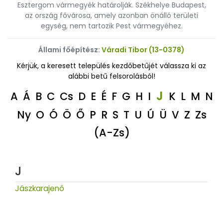
Esztergom vármegyék határolják. Székhelye Budapest,
az ország fővárosa, amely azonban önálló területi
egység, nem tartozik Pest vármegyéhez.
Állami főépítész:
Váradi Tibor (13-0378)
Kérjük, a keresett település kezdőbetűjét válassza ki az
alábbi betű felsorolásból!
J
A
Á
B
C
Cs
D
E
É
F
G
H
I
K
L
M
N
Ny
O
Ó
Ö
Ő
P
R
S
T
U
Ú
Ü
V
Z
Zs
(A-Zs)
J
Jászkarajenő