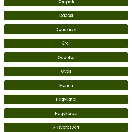
Ceglédi
Dabasi
Dunakeszi
Érdi
Gödöllői
Gyáli
Monori
Nagykátai
Nagykőrösi
Pilisvörösvári