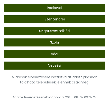
Ráckevei
Szentendrei
Szigetszentmiklósi
Szobi
Váci
Vecsési
A járások elnevezésére kattintva az adott járásban
található települések jelennek csak meg.
Adatok lekérdezésének időpontja: 2026-08-07 09:37:27