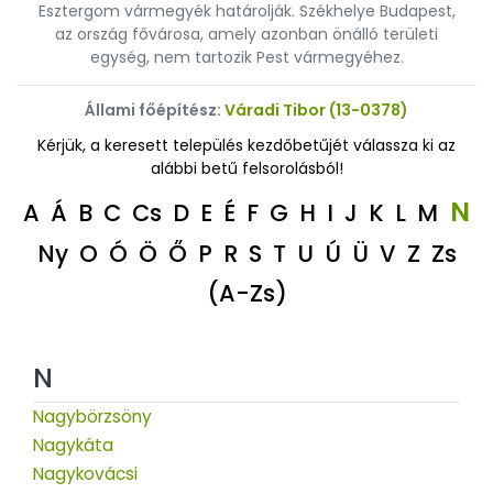
Esztergom vármegyék határolják. Székhelye Budapest,
az ország fővárosa, amely azonban önálló területi
egység, nem tartozik Pest vármegyéhez.
Állami főépítész:
Váradi Tibor (13-0378)
Kérjük, a keresett település kezdőbetűjét válassza ki az
alábbi betű felsorolásból!
N
A
Á
B
C
Cs
D
E
É
F
G
H
I
J
K
L
M
Ny
O
Ó
Ö
Ő
P
R
S
T
U
Ú
Ü
V
Z
Zs
(A-Zs)
N
Nagybörzsöny
Nagykáta
Nagykovácsi