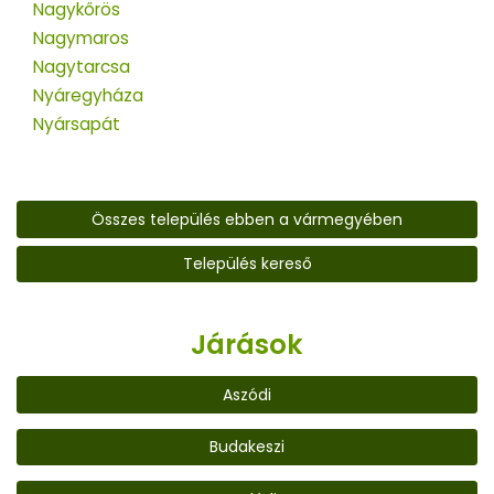
Nagykőrös
Nagymaros
Nagytarcsa
Nyáregyháza
Nyársapát
Összes település ebben a vármegyében
Település kereső
Járások
Aszódi
Budakeszi