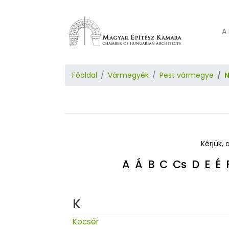
A 
Főoldal
Vármegyék
Pest vármegye
N
Kérjük, 
A
Á
B
C
Cs
D
E
É
K
Kocsér