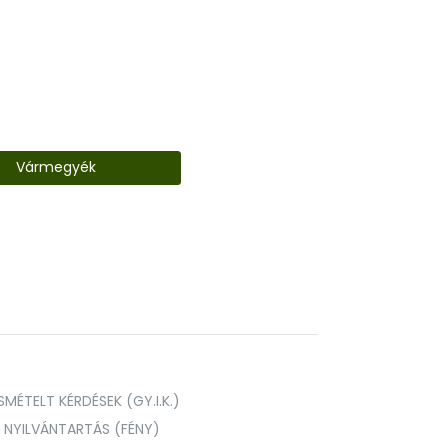
Vármegyék
MÉTELT KÉRDÉSEK (GY.I.K.)
I NYILVÁNTARTÁS (FÉNY)