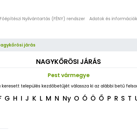
Főépítészi Nyilvántartás (FÉNY) rendszer
Adatok és információ
agykőrösi járás
NAGYKŐRÖSI JÁRÁS
Pest vármegye
a keresett település kezdőbetűjét válassza ki az alábbi betű felso
F
G
H
I
J
K
L
M
N
Ny
O
Ó
Ö
Ő
P
R
S
T