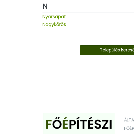
N
Nyársapát
Nagykőrös
Település keres
ÁLT
FŐÉP