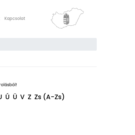
k
Kapcsolat
rolásból!
U
Ú
Ü
V
Z
Zs
(A-Zs)