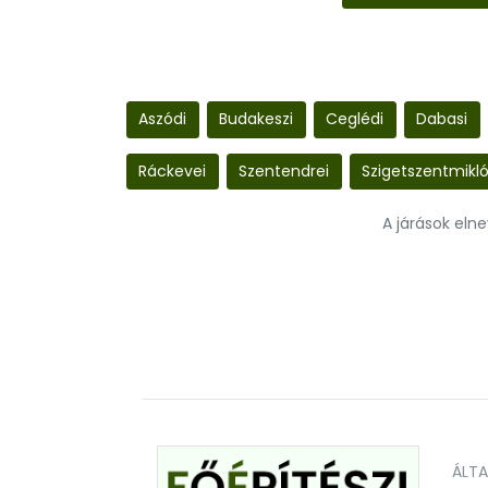
Aszódi
Budakeszi
Ceglédi
Dabasi
Ráckevei
Szentendrei
Szigetszentmikló
A járások eln
ÁLT