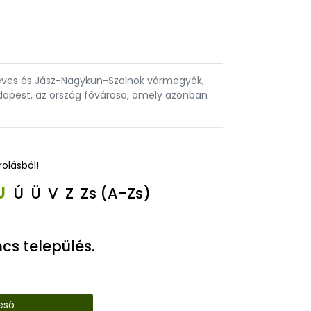
 Heves és Jász-Nagykun-Szolnok vármegyék,
dapest, az ország fővárosa, amely azonban
rolásból!
U
Ú
Ü
V
Z
Zs
(A-Zs)
cs település.
eső