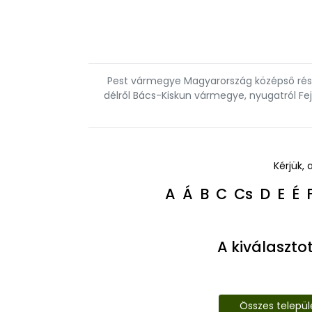
Pest vármegye Magyarország középső részé
délről Bács-Kiskun vármegye, nyugatról F
Kérjük, 
A
Á
B
C
Cs
D
E
É
A kiválaszto
Összes telepü