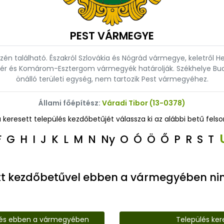
PEST VÁRMEGYE
n található. Északról Szlovákia és Nógrád vármegye, keletről
ejér és Komárom-Esztergom vármegyék határolják. Székhelye Bu
önálló területi egység, nem tartozik Pest vármegyéhez.
Állami főépítész:
Váradi Tibor (13-0378)
a keresett település kezdőbetűjét válassza ki az alábbi betű felso
F
G
H
I
J
K
L
M
N
Ny
O
Ó
Ö
Ő
P
R
S
T
tt kezdőbetűvel ebben a vármegyében nin
lés ebben a vármegyében
Település ker