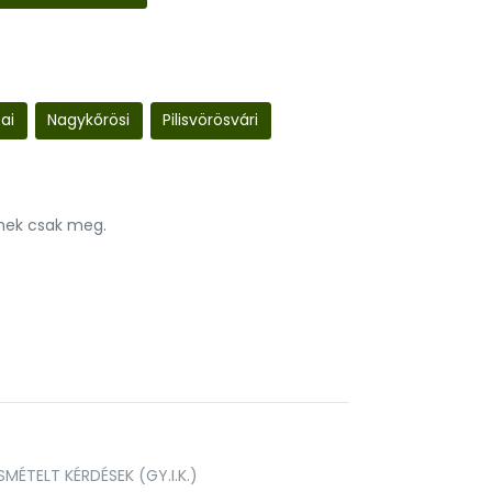
ai
Nagykőrösi
Pilisvörösvári
nnek csak meg.
MÉTELT KÉRDÉSEK (GY.I.K.)