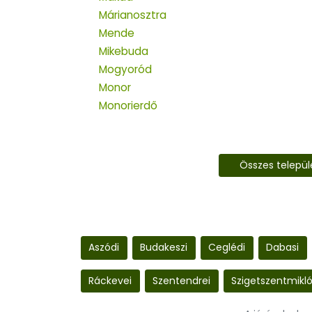
Márianosztra
Mende
Mikebuda
Mogyoród
Monor
Monorierdő
Összes telepü
Aszódi
Budakeszi
Ceglédi
Dabasi
Ráckevei
Szentendrei
Szigetszentmikló