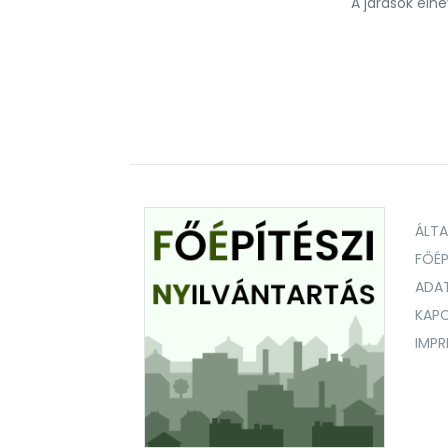
A járások eln
ÁLT
FŐÉP
ADA
KAPC
IMP