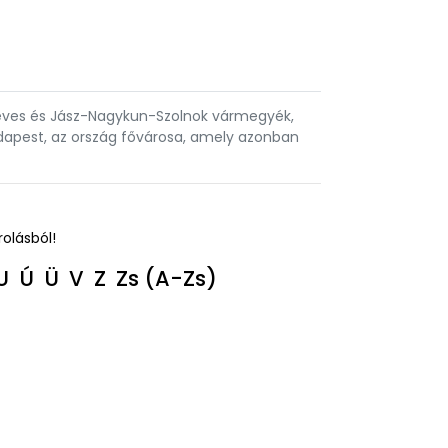
 Heves és Jász-Nagykun-Szolnok vármegyék,
dapest, az ország fővárosa, amely azonban
rolásból!
U
Ú
Ü
V
Z
Zs
(A-Zs)