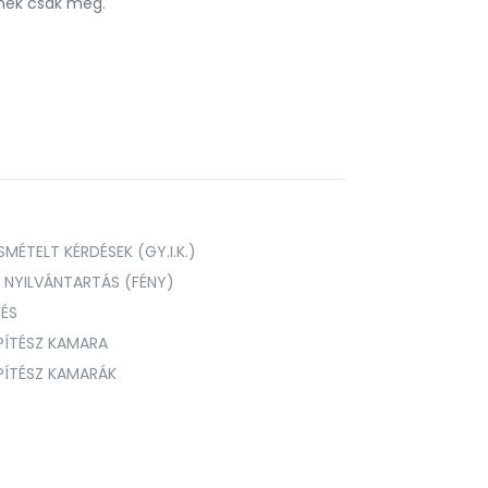
nnek csak meg.
MÉTELT KÉRDÉSEK (GY.I.K.)
I NYILVÁNTARTÁS (FÉNY)
TÉS
PÍTÉSZ KAMARA
ÉPÍTÉSZ KAMARÁK