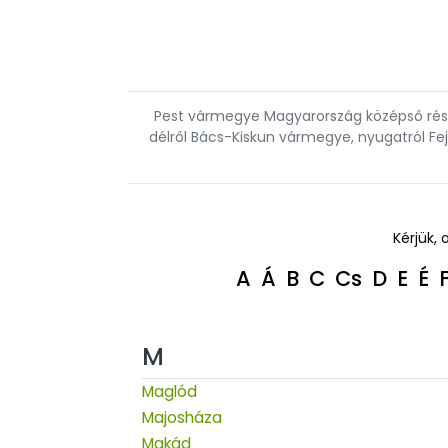
Pest vármegye Magyarország középső részé
délről Bács-Kiskun vármegye, nyugatról F
Kérjük, 
A
Á
B
C
Cs
D
E
É
M
Maglód
Majosháza
Makád