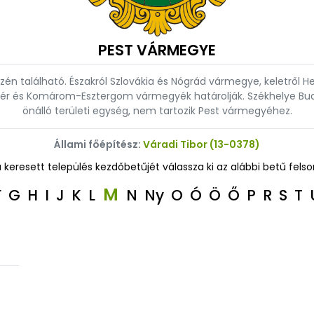
PEST VÁRMEGYE
n található. Északról Szlovákia és Nógrád vármegye, keletről
ejér és Komárom-Esztergom vármegyék határolják. Székhelye Bu
önálló területi egység, nem tartozik Pest vármegyéhez.
Állami főépítész:
Váradi Tibor (13-0378)
a keresett település kezdőbetűjét válassza ki az alábbi betű felso
M
F
G
H
I
J
K
L
N
Ny
O
Ó
Ö
Ő
P
R
S
T