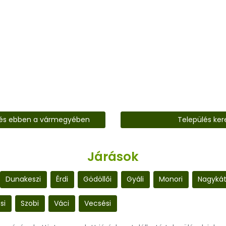
lés ebben a vármegyében
Település ker
Járások
Dunakeszi
Érdi
Gödöllői
Gyáli
Monori
Nagykát
si
Szobi
Váci
Vecsési