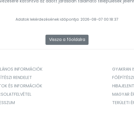
evezésére kattintva az adott járásban található települések jele
Adatok lekérdezésének időpontja: 2026-08-07 00:18:37
Vissza a főoldalra
ALÁNOS INFORMÁCIÓK
GYAKRAN IS
ÍTÉSZI RENDELET
FŐÉPÍTÉSZ
TOK ÉS INFORMÁCIÓK
HIBAJELEN
SOLATFELVÉTEL
MAGYAR É
RESSZUM
TERÜLETI 