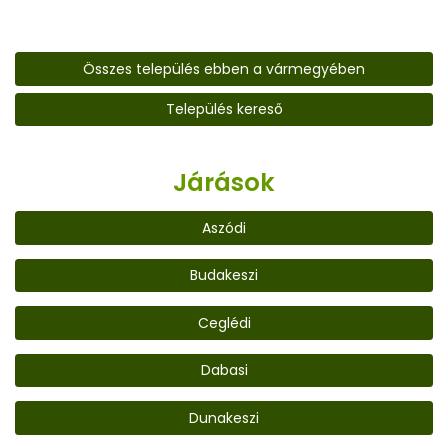
Összes település ebben a vármegyében
Település kereső
Járások
Aszódi
Budakeszi
Ceglédi
Dabasi
Dunakeszi