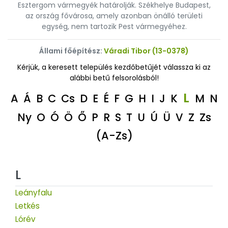
Esztergom vármegyék határolják. Székhelye Budapest,
az ország fővárosa, amely azonban önálló területi
egység, nem tartozik Pest vármegyéhez.
Állami főépítész:
Váradi Tibor (13-0378)
Kérjük, a keresett település kezdőbetűjét válassza ki az
alábbi betű felsorolásból!
L
A
Á
B
C
Cs
D
E
É
F
G
H
I
J
K
M
N
Ny
O
Ó
Ö
Ő
P
R
S
T
U
Ú
Ü
V
Z
Zs
(A-Zs)
L
Leányfalu
Letkés
Lórév