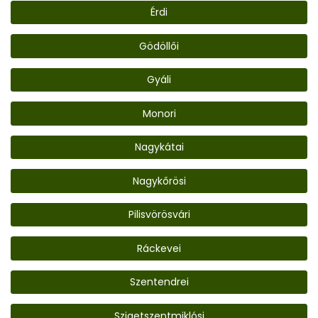
Érdi
Gödöllői
Gyáli
Monori
Nagykátai
Nagykőrösi
Pilisvörösvári
Ráckevei
Szentendrei
Szigetszentmiklósi