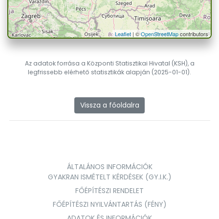
Leaflet
| ©
OpenStreetMap
contributors
Az adatok forrása a Központi Statisztikai Hivatal (KSH), a
legfrissebb elérhető statisztikák alapján (2025-01-01).
Vissza a főoldalra
ÁLTALÁNOS INFORMÁCIÓK
GYAKRAN ISMÉTELT KÉRDÉSEK (GY.I.K.)
FŐÉPÍTÉSZI RENDELET
FŐÉPÍTÉSZI NYILVÁNTARTÁS (FÉNY)
ADATOK ÉS INFORMÁCIÓK