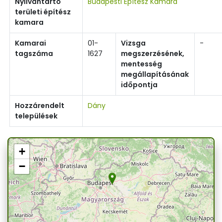
Nyilvántartó
Budapesti Építész Kamara
területi építész
kamara
Kamarai
01-
Vizsga
-
tagszáma
1627
megszerzésének,
mentesség
megállapításának
időpontja
Hozzárendelt
Dány
települések
+
−