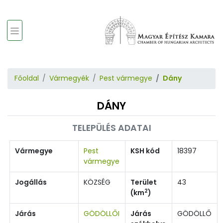
Főoldal
Vármegyék
Pest vármegye
Dány
DÁNY
TELEPÜLÉS ADATAI
Vármegye
Pest
KSH kód
18397
vármegye
Jogállás
KÖZSÉG
Terület
43
2
(km
)
Járás
GÖDÖLLŐI
Járás
GÖDÖLLŐ