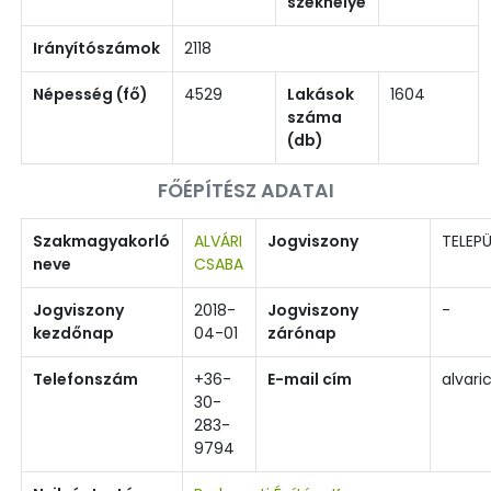
székhelye
Irányítószámok
2118
Népesség (fő)
4529
Lakások
1604
száma
(db)
FŐÉPÍTÉSZ ADATAI
Szakmagyakorló
ALVÁRI
Jogviszony
TELEPÜ
neve
CSABA
Jogviszony
2018-
Jogviszony
-
kezdőnap
04-01
zárónap
Telefonszám
+36-
E-mail cím
alvar
30-
283-
9794