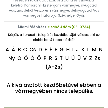
részében található. Északról a Duna és Szlovákia,
keletről Komárom-Esztergom vármegye, nyugatról
Ausztria, délről Veszprém vármegye, délnyugatról Vas
vármegye határolja. Székhelye: Győr.
Állami főépítész:
Szabó Ádám (08-0734)
Kérjük, a keresett település kezdőbetűjét válassza ki az
alábbi betű felsorolásból!
A
Á
B
C
Cs
D
E
É
F
G
H
I
J
K
L
M
N
Ny
O
Ó
Ö
Ő
P
R
S
T
U
Ú
Ü
V
Z
Zs
(A-Zs)
A kiválasztott kezdőbetűvel ebben a
vármegyében nincs település.