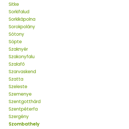
Sitke
Sorkifalud
Sorkikápolna
Sorokpolány
Sótony
Söpte
Szaknyér
Szakonyfalu
Szalafő
Szarvaskend
Szatta
Szeleste
Szemenye
Szentgotthárd
Szentpéterfa
Szergény
Szombathely