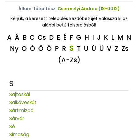
Állami főépítész:
Csermelyi Andrea (18-0012)
Kérjük, a keresett település kezdőbetűjét válassza ki az
alábbi betű felsorolásból!
A
Á
B
C
Cs
D
E
É
F
G
H
I
J
K
L
M
N
S
Ny
O
Ó
Ö
Ő
P
R
T
U
Ú
Ü
V
Z
Zs
(A-Zs)
S
Sajtoskál
Salköveskút
Sárfimizdó
Sárvár
Sé
Simaság