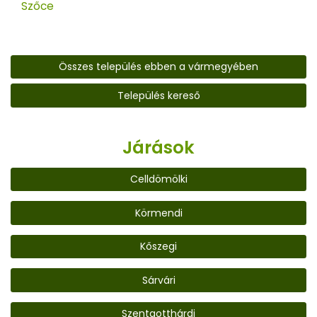
Szőce
Összes település ebben a vármegyében
Település kereső
Járások
Celldömölki
Körmendi
Kőszegi
Sárvári
Szentgotthárdi