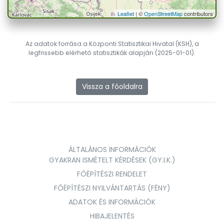
Leaflet
| ©
OpenStreetMap
contributors
Az adatok forrása a Központi Statisztikai Hivatal (KSH), a
legfrissebb elérhető statisztikák alapján (2025-01-01).
Vissza a főoldalra
ÁLTALÁNOS INFORMÁCIÓK
GYAKRAN ISMÉTELT KÉRDÉSEK (GY.I.K.)
FŐÉPÍTÉSZI RENDELET
FŐÉPÍTÉSZI NYILVÁNTARTÁS (FÉNY)
ADATOK ÉS INFORMÁCIÓK
HIBAJELENTÉS