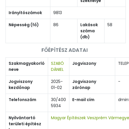
székhelye
Irányítószámok
9813
Népesség (fő)
86
Lakások
58
száma
(db)
FŐÉPÍTÉSZ ADATAI
Szakmagyakorló
SZABÓ
Jogviszony
TELEP
neve
DÁNIEL
Jogviszony
2025-
Jogviszony
-
kezdőnap
01-02
zárónap
Telefonszám
30/400
E-mail cím
dmin
5934
Nyilvántartó
Magyar Építészek Veszprém Vármegye
területi építész