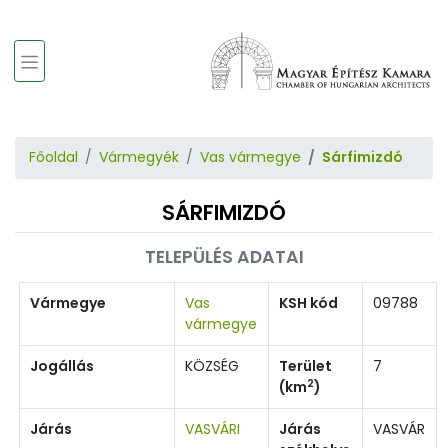
Főoldal
Vármegyék
Vas vármegye
Sárfimizdó
SÁRFIMIZDÓ
TELEPÜLÉS ADATAI
Vármegye
Vas
KSH kód
09788
vármegye
Jogállás
KÖZSÉG
Terület
7
2
(km
)
Járás
VASVÁRI
Járás
VASVÁR