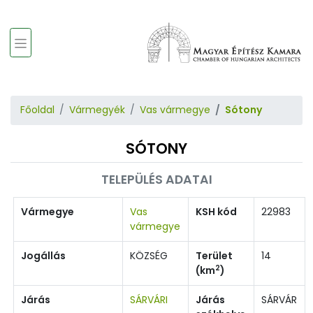
Főoldal
Vármegyék
Vas vármegye
Sótony
SÓTONY
TELEPÜLÉS ADATAI
Vármegye
Vas
KSH kód
22983
vármegye
Jogállás
KÖZSÉG
Terület
14
2
(km
)
Járás
SÁRVÁRI
Járás
SÁRVÁR