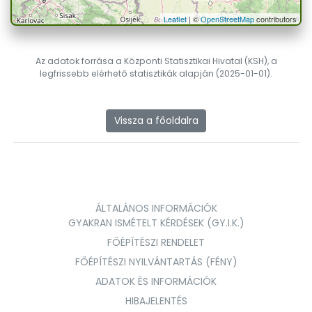
Leaflet
| ©
OpenStreetMap
contributors
Az adatok forrása a Központi Statisztikai Hivatal (KSH), a
legfrissebb elérhető statisztikák alapján (2025-01-01).
Vissza a főoldalra
ÁLTALÁNOS INFORMÁCIÓK
GYAKRAN ISMÉTELT KÉRDÉSEK (GY.I.K.)
FŐÉPÍTÉSZI RENDELET
FŐÉPÍTÉSZI NYILVÁNTARTÁS (FÉNY)
ADATOK ÉS INFORMÁCIÓK
HIBAJELENTÉS