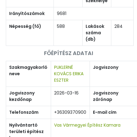
székhelye
Irányítószámok
9681
Népesség (fő)
588
Lakások
284
száma
(db)
FŐÉPÍTÉSZ ADATAI
Szakmagyakorló
PUKLERNÉ
Jogviszony
neve
KOVÁCS ERIKA
ESZTER
Jogviszony
2026-03-16
Jogviszony
kezdőnap
zárónap
Telefonszám
+36309370900
E-mail cím
Nyilvántartó
Vas Vármegyei Építész Kamara
területi építész