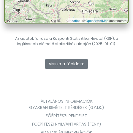
Leaflet
| ©
OpenStreetMap
contributors
Az adatok forrása a Központi Statisztikai Hivatal (KSH), a
legfrissebb elérhető statisztikák alapján (2025-01-01).
Vissza a főoldalra
ÁLTALÁNOS INFORMÁCIÓK
GYAKRAN ISMÉTELT KÉRDÉSEK (GY.I.K.)
FŐÉPÍTÉSZI RENDELET
FŐÉPÍTÉSZI NYILVÁNTARTÁS (FÉNY)
ADATOK ÉS INFORMÁCIÓK