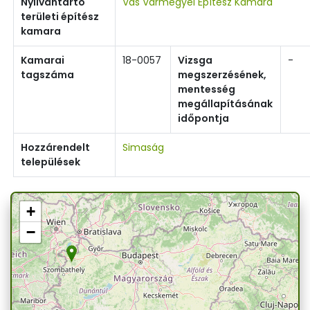
Nyilvántartó
Vas Vármegyei Építész Kamara
területi építész
kamara
Kamarai
18-0057
Vizsga
-
tagszáma
megszerzésének,
mentesség
megállapításának
időpontja
Hozzárendelt
Simaság
települések
+
−