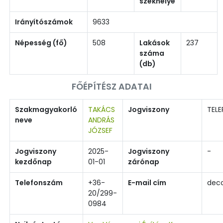
székhelye
Irányítószámok
9633
Népesség (fő)
508
Lakások
237
száma
(db)
FŐÉPÍTÉSZ ADATAI
Szakmagyakorló
TAKÁCS
Jogviszony
TELE
neve
ANDRÁS
JÓZSEF
Jogviszony
2025-
Jogviszony
-
kezdőnap
01-01
zárónap
Telefonszám
+36-
E-mail cím
dec
20/299-
0984