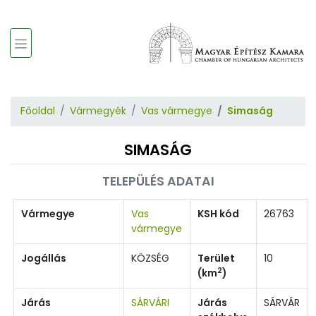
Főoldal
Vármegyék
Vas vármegye
Simaság
SIMASÁG
TELEPÜLÉS ADATAI
Vármegye
Vas
KSH kód
26763
vármegye
Jogállás
KÖZSÉG
Terület
10
2
(km
)
Járás
SÁRVÁRI
Járás
SÁRVÁR