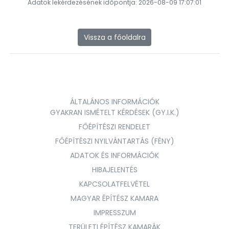
Adatok lekérdezésének időpontja: 2026-08-09 17:07:01
Vissza a főoldalra
ÁLTALÁNOS INFORMÁCIÓK
GYAKRAN ISMÉTELT KÉRDÉSEK (GY.I.K.)
FŐÉPÍTÉSZI RENDELET
FŐÉPÍTÉSZI NYILVÁNTARTÁS (FÉNY)
ADATOK ÉS INFORMÁCIÓK
HIBAJELENTÉS
KAPCSOLATFELVÉTEL
MAGYAR ÉPÍTÉSZ KAMARA
IMPRESSZUM
TERÜLETI ÉPÍTÉSZ KAMARÁK