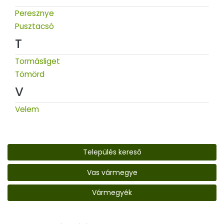
Peresznye
Pusztacsó
T
Tormásliget
Tömörd
V
Velem
Település kereső
Vas vármegye
Vármegyék