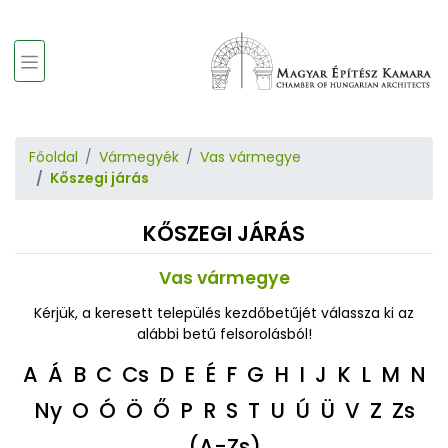
Főoldal
Vármegyék
Vas vármegye
Kőszegi járás
KŐSZEGI JÁRÁS
Vas vármegye
Kérjük, a keresett település kezdőbetűjét válassza ki az
alábbi betű felsorolásból!
A
Á
B
C
Cs
D
E
É
F
G
H
I
J
K
L
M
N
Ny
O
Ó
Ö
Ő
P
R
S
T
U
Ú
Ü
V
Z
Zs
(A-Zs)