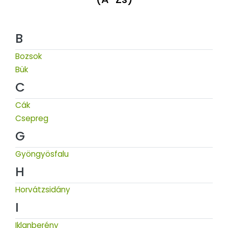
B
Bozsok
Bük
C
Cák
Csepreg
G
Gyöngyösfalu
H
Horvátzsidány
I
Iklanberény