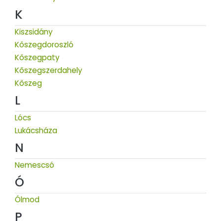
K
Kiszsidány
Kőszegdoroszló
Kőszegpaty
Kőszegszerdahely
Kőszeg
L
Lócs
Lukácsháza
N
Nemescsó
Ó
Ólmod
P