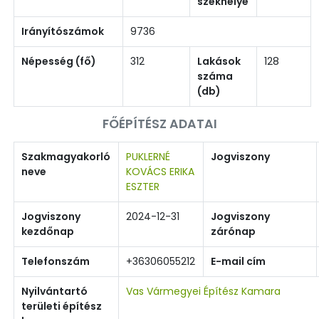
székhelye
Irányítószámok
9736
Népesség (fő)
312
Lakások
128
száma
(db)
FŐÉPÍTÉSZ ADATAI
Szakmagyakorló
PUKLERNÉ
Jogviszony
neve
KOVÁCS ERIKA
ESZTER
Jogviszony
2024-12-31
Jogviszony
kezdőnap
zárónap
Telefonszám
+36306055212
E-mail cím
Nyilvántartó
Vas Vármegyei Építész Kamara
területi építész