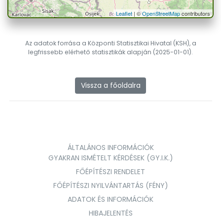
Leaflet
| ©
OpenStreetMap
contributors
Az adatok forrása a Központi Statisztikai Hivatal (KSH), a
legfrissebb elérhető statisztikák alapján (2025-01-01).
Vissza a főoldalra
ÁLTALÁNOS INFORMÁCIÓK
GYAKRAN ISMÉTELT KÉRDÉSEK (GY.I.K.)
FŐÉPÍTÉSZI RENDELET
FŐÉPÍTÉSZI NYILVÁNTARTÁS (FÉNY)
ADATOK ÉS INFORMÁCIÓK
HIBAJELENTÉS