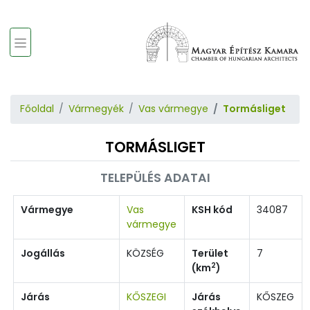
Főoldal
Vármegyék
Vas vármegye
Tormásliget
TORMÁSLIGET
TELEPÜLÉS ADATAI
Vármegye
Vas
KSH kód
34087
vármegye
Jogállás
KÖZSÉG
Terület
7
2
(km
)
Járás
KŐSZEGI
Járás
KŐSZEG