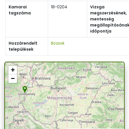
Kamarai
18-0204
Vizsga
tagszáma
megszerzésének,
mentesség
megállapításána
időpontja
Hozzárendelt
Bozsok
települések
+
−