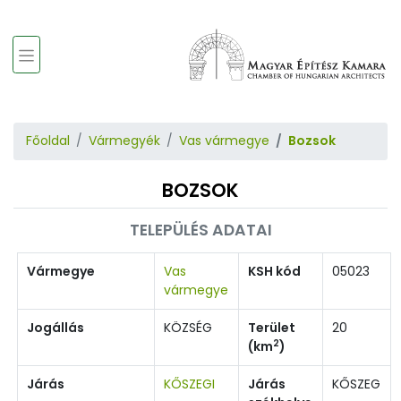
Főoldal
Vármegyék
Vas vármegye
Bozsok
BOZSOK
TELEPÜLÉS ADATAI
Vármegye
Vas
KSH kód
05023
vármegye
Jogállás
KÖZSÉG
Terület
20
2
(km
)
Járás
KŐSZEGI
Járás
KŐSZEG