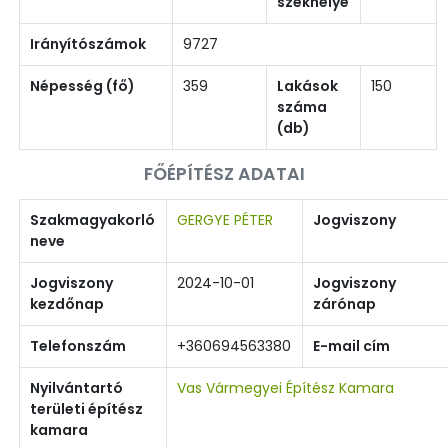
székhelye
Irányítószámok
9727
Népesség (fő)
359
Lakások
150
száma
(db)
FŐÉPÍTÉSZ ADATAI
Szakmagyakorló
GERGYE PÉTER
Jogviszony
neve
Jogviszony
2024-10-01
Jogviszony
kezdőnap
zárónap
Telefonszám
+360694563380
E-mail cím
Nyilvántartó
Vas Vármegyei Építész Kamara
területi építész
kamara