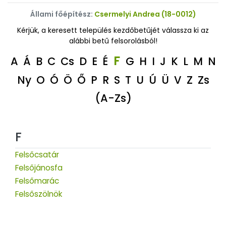
Állami főépítész:
Csermelyi Andrea (18-0012)
Kérjük, a keresett település kezdőbetűjét válassza ki az
alábbi betű felsorolásból!
F
A
Á
B
C
Cs
D
E
É
G
H
I
J
K
L
M
N
Ny
O
Ó
Ö
Ő
P
R
S
T
U
Ú
Ü
V
Z
Zs
(A-Zs)
F
Felsőcsatár
Felsőjánosfa
Felsőmarác
Felsőszölnök